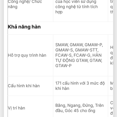
Công nghệ/ Chức
của học viên sử dụng
trí
Tùy chọn và hỗ trợ
năng
công nghệ từ tính tích
quá
hợp
thự
Bài Viết Liên Quan
CẮT PHÔI BẰNG KHÍ OXY – AXETILEN
Khả năng hàn
CẮT PLASMA KIM LOẠI, PHÔI TẤM ÁP
DỤNG TỐI ƯU
SMAW, GMAW, GMAW-P,
Giải Pháp Robot Hàn Khung Xe Máy ⭐️ Tư
Học
GMAW-S, GMAW-STT,
Vấn Chuyên Sâu
quy
Hỗ trợ quy trình hàn
FCAW-S, FCAW-G, HÀN
độ 
TỰ ĐỘNG GTAW, GTAW,
Các Loại Vật Liệu Hàn Thông Dụng Trên
khí
GTAW-P
Thị Trường
5 Lý Do Nên Mua Máy Hàn Công Nghệ
Cao
171 cấu hình với 3 mức độ
Mọi
Cấu hình khi hàn
khi hàn
bị 
10 Lỗi Thường Gặp Khi Cắt Plasma Cần
Chú Ý
Có 
Máy cắt laser CNC Fiber™ ⭐️ Cắt Không
Bằng, Ngang, Đứng, Trên
Vị trí hàn
với
Giới Hạn 2024
đầu, Góc 45 cho ống
điề