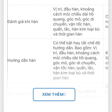
Vị trí, đầu hàn, khoảng
cách mỏ/ chiều dài hồ
Cho
quang, góc mỏ, góc di
Đánh giá khi hàn
nga
chuyển, vận tốc hàn,
năn
quấn, lắc, hàn kim loại bù
và thời gian hàn
Có thể bật hay tắt chế độ
hướng dẫn. Bao gồm: Vị
trí, đầu hàn, khoảng cách
Khi
mỏ/ chiều dài hồ quang,
tắt
Hướng dẫn hàn
góc mỏ, góc di chuyển,
chu
vận tốc hàn, quấn, lắc,
tro
hàn kim loại bù và thời
gian hàn
Côn
Giống thật, thay đổi khi
phả
Âm thanh khi hàn
XEM THÊM
thay đổi vật liệu, quy trình
viê
hà
Phản hồi ngay khi hàn.