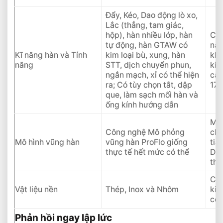
Cách Hàn Inox Mỏng Bằng Phương Pháp
Hàn Tig Chi Tiết
Đẩy, Kéo, Dao động lò xo,
Lắc (thẳng, tam giác,
hộp), hàn nhiều lớp, hàn
Có 
tự động, hàn GTAW có
năn
Kĩ năng hàn và Tính
kim loại bù, xung, hàn
khá
năng
STT, dịch chuyển phun,
kim
ngắn mạch, xỉ có thể hiện
cấp
ra; Có tùy chọn tắt, dập
171
que, làm sạch mối hàn và
ống kính hướng dẫn
Mô 
Công nghệ Mô phỏng
chu
Mô hình vũng hàn
vũng hàn ProFlo giống
tia
thực tế hết mức có thể
Dừn
thu
Có 
Vật liệu nền
Thép, Inox và Nhôm
kim
có 
Phản hồi ngay lập lức