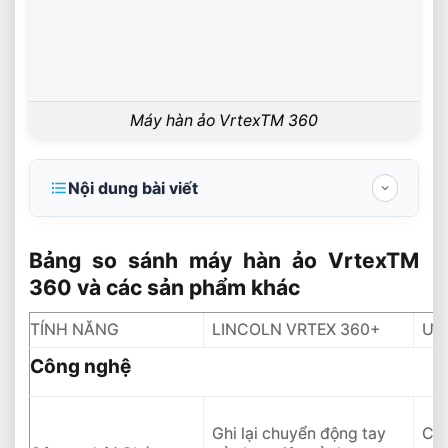
Máy hàn ảo VrtexTM 360
Nội dung bài viết
Bảng so sánh máy hàn ảo VrtexTM 360 và
các sản phẩm khác
Bảng so sánh máy hàn ảo VrtexTM
360 và các sản phẩm khác
Công nghệ
Khả năng hàn
TÍNH NĂNG
LINCOLN VRTEX 360+
ƯU
Phản hồi ngay lập lức
Công nghệ
Phần cứng
Ghi lại chuyển động tay
Côn
Phần mềm