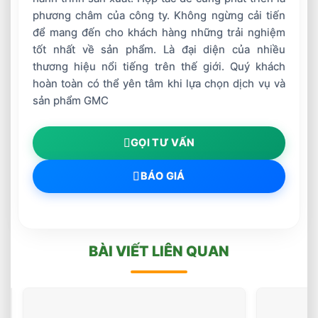
có hai trạm hàn, hai học
Trạm hàn
phí
phương châm của công ty. Không ngừng cải tiến
viên có thể hàn đồng thời
viê
trên một hệ thống
để mang đến cho khách hàng những trải nghiệm
tốt nhất về sản phẩm. Là đại diện của nhiều
Màn hình chạm 21’ với loa
thương hiệu nổi tiếng trên thế giới. Quý khách
tích hợp cùng hệ thống
Màn
hoàn toàn có thể yên tâm khi lựa chọn dịch vụ và
mang tới trải nghiệm tốt
học
Màn hình và loa
hơn cho người dùng. Kết
sản phẩm GMC
Nếu
nối cổng VGA với máy
sử 
chiếu và USB. Có thể cắm
tai nghe hoặc loa ngoài.
GỌI TƯ VẤN
Nhiều màn hình để có thể
BÁO GIÁ
theo dõi khi hàn. Lựa chọn
Màn
xem theo vị trí người hàn,
làm
Lựa chọn màn hình
người hưỡng dẫn, và màn
xem
hình đánh giá học viên.
Rep
Có cổng kết nối VGA để
ích.
BÀI VIẾT LIÊN QUAN
xem màn hình lớn hơn.
Thùng vận chuyển
Đã bao gồm
Khô
Phần mềm
CẮT
PHÔI