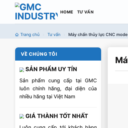
Bỏ
qua
HOME
TƯ VẤN
nội
dung
Trang chủ
Tư vấn
Máy chấn thủy lực CNC mode
VỀ CHÚNG TÔI
Má
SẢN PHẨM UY TÍN
Sản phẩm cung cấp tại GMC
luôn chính hãng, đại diện của
nhiều hãng tại Việt Nam
GIÁ THÀNH TỐT NHẤT
Luôn cung cấp tới khách hàng