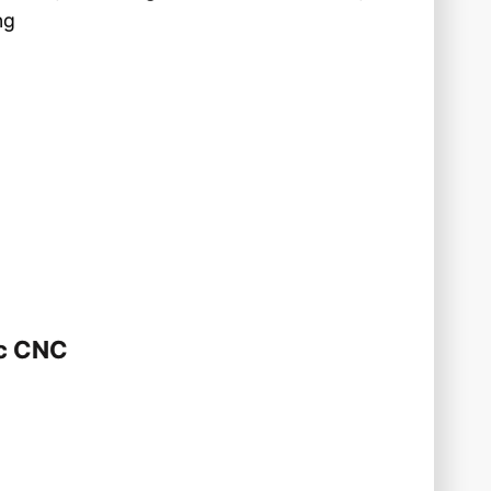
ng
ực CNC