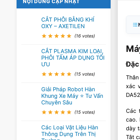
NỘI DUNG CẬP NHẬT
CẮT PHÔI BẰNG KHÍ
OXY – AXETILEN
(16 votes)
Má
CẮT PLASMA KIM LOẠI,
PHÔI TẤM ÁP DỤNG TỐI
Đặc
ƯU
(15 votes)
Thâ
xác v
Giải Pháp Robot Hàn
DA52S
Khung Xe Máy ⭐️ Tư Vấn
Chuyên Sâu
Các 
(15 votes)
cao. 
Các Loại Vật Liệu Hàn
dày t
Thông Dụng Trên Thị
Tât c