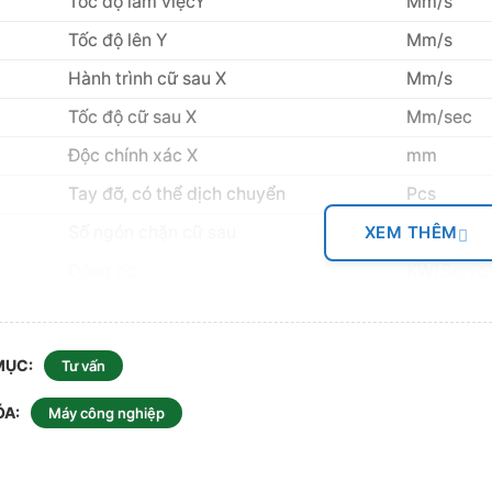
Tốc độ làm việcY
Mm/s
Tốc độ lên Y
Mm/s
Hành trình cữ sau X
Mm/s
Tốc độ cữ sau X
Mm/sec
Độc chính xác X
mm
Tay đỡ, có thể dịch chuyển
Pcs
Số ngón chặn cữ sau
Pcs
XEM THÊM
Động cơ
KW(Servo 
Thùng chứa
L
MỤC
Tư vấn
Chống võng giữa
Dài x Rộng x Cao
mm
ÓA
Máy công nghiệp
Trọng lượng
Kg