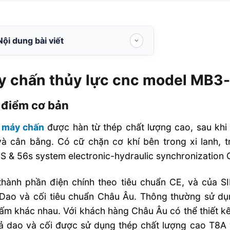
Nội dung bài viết
Máy chấn thủy lực cnc model MB3-
125T/3200
y chấn thủy lực cnc model MB3
Đặc điểm cơ bản
 điểm cơ bản
Hệ thống chống võng giữa điều
khiển thủy lực CNC
n
máy chấn
được hàn từ thép chất lượng cao, sau kh
à cân bằng. Có cữ chặn cơ khí bên trong xi lanh, tr
Hệ thống thủy lực
 & 56s system electronic-hydraulic synchronization
Hệ thống điện điều khiển
Thông số kỹ thuật máy chấn thuỷ
thành phần điện chính theo tiêu chuẩn CE, và của 
lực
Dao và cối tiêu chuẩn Châu Âu. Thông thường sử dụn
ấm khác nhau. Với khách hàng Châu Âu có thể thiết kế
Các phụ tùng chính máy chấn thuỷ
ả dao và cối được sử dụng thép chất lượng cao T8A 
lực