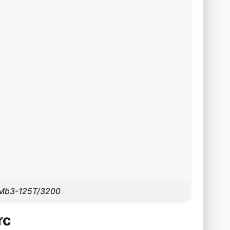
 Mb3-125T/3200
ực