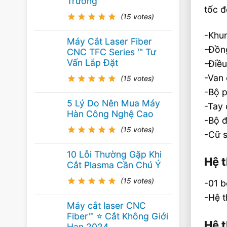
Trường
tốc đ
(15 votes)
-Khun
Máy Cắt Laser Fiber
-Đồng
CNC TFC Series ™ Tư
Vấn Lắp Đặt
-Điề
-Van
(15 votes)
-Bộ p
5 Lý Do Nên Mua Máy
-Tay 
Hàn Công Nghệ Cao
-Bộ 
(15 votes)
-Cữ s
10 Lỗi Thường Gặp Khi
Hệ 
Cắt Plasma Cần Chú Ý
(15 votes)
-01 b
-Hệ 
Máy cắt laser CNC
Fiber™ ⭐️ Cắt Không Giới
Hệ 
Hạn 2024