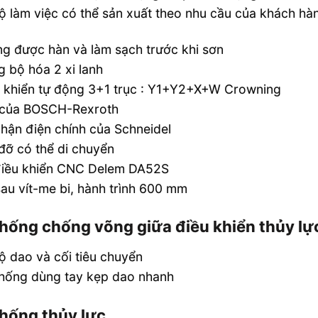
ộ làm việc có thể sản xuất theo nhu cầu của khách hà
MB8 Series
g được hàn và làm sạch trước khi sơn
 bộ hóa 2 xi lanh
u khiển tự động 3+1 trục : Y1+Y2+X+W Crowning
 của BOSCH-Rexroth
hận điện chính của Schneidel
đỡ có thể di chuyển
điều khiển CNC Delem DA52S
au vít-me bi, hành trình 600 mm
thống chống võng giữa điều khiển thủy l
ộ dao và cối tiêu chuyển
thống dùng tay kẹp dao nhanh
thống thủy lực