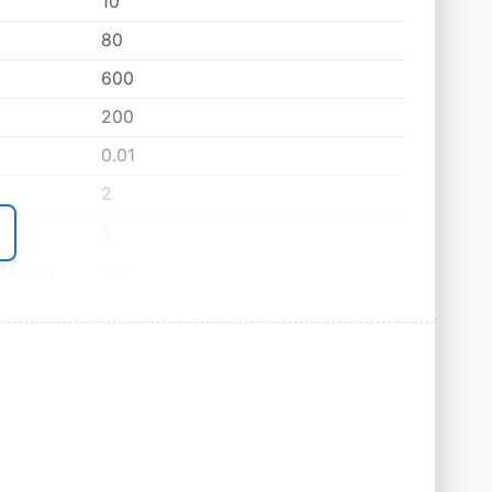
10
80
600
200
0.01
2
3
Motor)
18.5
170(NO.46 Anti Wearing Hydraulic
Oil)
Hydraulic CNC Crowning system
3750 x 1750 x 2580
9500