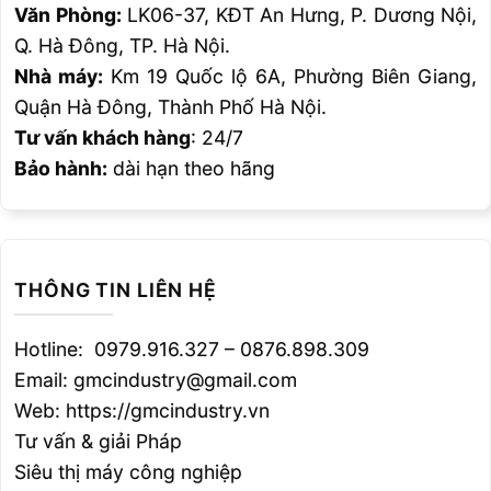
Văn Phòng:
LK06-37, KĐT An Hưng, P. Dương Nội,
So sánh giữa làm mát xuyên tâm và không
Q. Hà Đông, TP. Hà Nội.
xuyên tâm
Nhà máy:
Km 19 Quốc lộ 6A, Phường Biên Giang,
Quận Hà Đông, Thành Phố Hà Nội.
Tư vấn khách hàng
: 24/7
Bảo hành:
dài hạn theo hãng
THÔNG TIN LIÊN HỆ
Hotline: 0979.916.327 – 0876.898.309
Email: gmcindustry@gmail.com
Web: https://gmcindustry.vn
Tư vấn & giải Pháp
Siêu thị máy công nghiệp