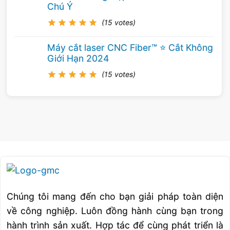
Chú Ý
(15 votes)
Máy cắt laser CNC Fiber™ ⭐️ Cắt Không
Giới Hạn 2024
(15 votes)
Lợi ích của “ xuyên tâm”
Loại bỏ phoi dễ dàng tại vị trí cần gia công
Chúng tôi mang đến cho bạn giải pháp toàn diện
về công nghiệp. Luôn đồng hành cùng bạn trong
Làm mát trực tiếp tại vị trí đang cắt
hành trình sản xuất. Hợp tác để cùng phát triển là