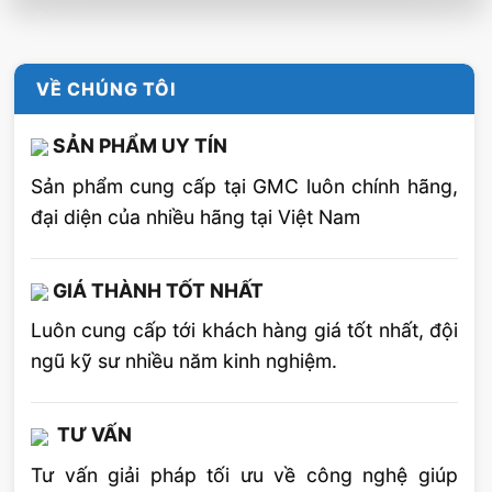
Thêm phương pháp nào sẽ hữu hiệu hơn?
Là kết hợp với việc sử dụng nước làm mát
VỀ CHÚNG TÔI
xuyên tâm.!
SẢN PHẨM UY TÍN
Sản phẩm cung cấp tại GMC luôn chính hãng,
đại diện của nhiều hãng tại Việt Nam
GIÁ THÀNH TỐT NHẤT
Luôn cung cấp tới khách hàng giá tốt nhất, đội
ngũ kỹ sư nhiều năm kinh nghiệm.
TƯ VẤN
Tư vấn giải pháp tối ưu về công nghệ giúp