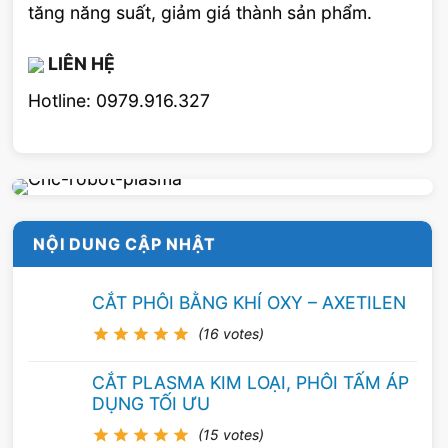
tăng năng suất, giảm giá thành sản phẩm.
LIÊN HỆ
Giải quyết vấn đề với “ Xuyên tâm” !
Hotline: 0979.916.327
Làm mát “xuyên tâm” là gì?
Xuyên tâm là phương pháp mà nước được đẩy
ra từ tâm trục chính của máy, Từ lỗ bên trong
NỘI DUNG CẬP NHẬT
dụng cụ cắt, Từ rãnh bên trong của collet.
CẮT PHÔI BẰNG KHÍ OXY – AXETILEN
(16 votes)
CẮT PLASMA KIM LOẠI, PHÔI TẤM ÁP
DỤNG TỐI ƯU
(15 votes)