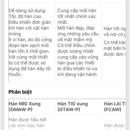
Dễ dàng sử dụng.
Cung cấp mối hàn
Tốc độ hàn cao
tốt nhất chính xác
Điều khiển đơn giản
nhất.
khi hàn với vật hàn
Mối hàn đẹp, đáp
Hàn tốt ngoà
mỏng.
ứng những yêu cầu
và nơi có gi
Ít xỉ hàn, do đó công
về mặt thẩm mỹ.
Có thể hàn 
đoạn làm sạch mối
Có thể điều chỉnh
mặt bẩn hay 
hàn tốn ít thời gian.
được lượng nhiệt
được làm s
Với cùng một thiết
cung cấp vào vũng
bị có thể được sử
hàn qua các thiết
dụng để hàn dây lõi
bị điều khiển từ xa
thuốc.
khi đang vận hành
Phân biệt
Hàn MIG Xung
Hàn TIG xung
Hàn Lõi Th
(GMAW-P)
(GTAW-P)
(FCAW)
Hàn được hầu hết
các kim loại, hàn
Hàn được tr