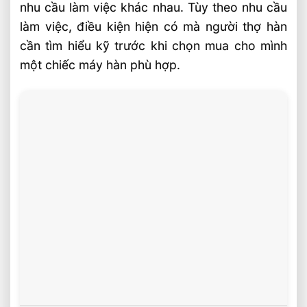
Nguồn điện của máy hàn
nhu cầu làm việc khác nhau. Tùy theo nhu cầu
làm việc, điều kiện hiện có mà người thợ hàn
Đường kính dây, điện cực và chu kỳ tải
cần tìm hiểu kỹ trước khi chọn mua cho mình
của máy
một chiếc máy hàn phù hợp.
Lựa chọn theo chu kỳ tải của máy
Lựa chọn dòng hàn và nguồn hàn cho
máy
Bài Viết Liên Quan
CẮT PHÔI BẰNG KHÍ OXY – AXETILEN
CẮT PLASMA KIM LOẠI, PHÔI TẤM ÁP
DỤNG TỐI ƯU
Giải Pháp Robot Hàn Khung Xe Máy ⭐️ Tư
Vấn Chuyên Sâu
Các Loại Vật Liệu Hàn Thông Dụng Trên
Thị Trường
5 Lý Do Nên Mua Máy Hàn Công Nghệ