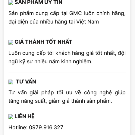
SẢN PHẨM UY TÍN
nhân tố đáng quan tâm, nếu yêu cầu công việc
Sản phẩm cung cấp tại GMC luôn chính hãng,
cần di chuyển nhiều có thể lựa chọn những loại
đại diện của nhiều hãng tại Việt Nam
máy hàn có trọng lượng nhẹ, nhưng vấn phải
đảm bảo hiệu suất đầy đủ.
GIÁ THÀNH TỐT NHẤT
Các máy hàn điện mini có dòng hàn từ 160A
Luôn cung cấp tới khách hàng giá tốt nhất, đội
đến 250A: Thường được thiết kế dùng với cấp
ngũ kỹ sư nhiều năm kinh nghiệm.
điện áp 1 phase 220V. Các máy hàn điện tử có
dòng hàn từ 250A đến 500A: Thường được
thiết kế dùng với điện áp 3 phase 380V
TƯ VẤN
Tư vấn giải pháp tối ưu về công nghệ giúp
Đường kính dây, điện cực và chu kỳ tải của
tăng năng suất, giảm giá thành sản phẩm.
máy
Để đảm bảo cho quá trình hàn thuận lợi, một
LIÊN HỆ
trong những bước quan trọng hàng đầu là lựa
Hotline: 0979.916.327
chọn đường kính dây hàn, điện cực, chu kỳ tải