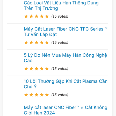
Các Loại Vật Liệu Hàn Thông Dụng
3.2mm với que này chỉ mất 1 phút để hàn hết).
Trên Thị Trường
(15 votes)
Máy Cắt Laser Fiber CNC TFC Series ™
Tư Vấn Lắp Đặt
(15 votes)
5 Lý Do Nên Mua Máy Hàn Công Nghệ
Cao
(15 votes)
10 Lỗi Thường Gặp Khi Cắt Plasma Cần
Chú Ý
Lựa chọn theo chu kỳ tải của máy
(15 votes)
Có thể phân loại máy hàn theo yêu cầu công
Máy cắt laser CNC Fiber™ ⭐️ Cắt Không
việc như sau:
Công nghiệp nhẹ nói chung yêu
Giới Hạn 2024
cầu máy đáp ứng chu kỳ tải khoảng 20% với