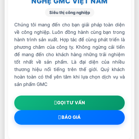
NGHỆ GMC VIỆT NAM
Thép
Thép
Tất cả
Thép
Vật liệu
Thép
Thép
các kim
Siêu thị công nghiệp
không gỉ
hàn/cắt
không gỉ
không gỉ
loại
Nhôm
Chúng tôi mang đến cho bạn giải pháp toàn diện
về công nghiệp. Luôn đồng hành cùng bạn trong
Độ dày
hành trình sản xuất. Hợp tác để cùng phát triển là
>=0.6mm
>=3.2
>=3.2
>=0.25
(mm)
phương châm của công ty. Không ngừng cải tiến
để mang đến cho khách hàng những trải nghiệm
Rất
Rất
Rất
tốt nhất về sản phẩm. Là đại diện của nhiều
Tốc độ
Chậm
nhanh
nhanh
chậm
thương hiệu nổi tiếng trên thế giới. Quý khách
Trung
hoàn toàn có thể yên tâm khi lựa chọn dịch vụ và
Kỹ năng
Thấp
Thấp
Cao
bình
sản phẩm GMC
Giá
Thấp
Thấp
Cao
Cao
GỌI TƯ VẤN
Chú ý:
Hàn MIG và hàn dây lõi thuốc thông
BÁO GIÁ
thường dùng chung một loại thiết bị (máy hàn
MIG xung).
Máy hàn TIG
thông thường cũng