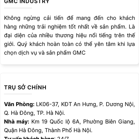
GMC INDUSTRY
ý khi chọn máy hàn, nếu các bạn có vấn đề
cần tư vấn liên quan đến máy hàn,quý khách
Không ngừng cải tiến để mang đến cho khách
vui lòng liên hệ với số hotline để được tư vấn.
hàng những trải nghiệm tốt nhất về sản phẩm. Là
đại diện của nhiều thương hiệu nổi tiếng trên thế
+ Xem thêm:
Robot hàn ống, hàn mặt bích, hàn
giới. Quý khách hoàn toàn có thể yên tâm khi lựa
cửa van chuyên dụng
|
Cách lắp đặt máy hàn
chọn dịch vụ và sản phẩm GMC
que dễ dàng nhất
|
Các phương pháp hàn tig
cơ bản và nâng cao
Đánh giá bài viết này
TRỤ SỞ CHÍNH
Văn Phòng:
LK06-37, KĐT An Hưng, P. Dương Nội,
5
/ 5 sao (
15
lượt đánh giá)
Q. Hà Đông, TP. Hà Nội.
Nhà máy:
Km 19 Quốc lộ 6A, Phường Biên Giang,
Quận Hà Đông, Thành Phố Hà Nội.
Tư vấn khách hàng
: 24/7