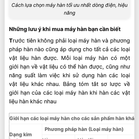
Cao
Cách lựa chọn máy hàn tối ưu nhất dòng điện, hiệu
10 Lỗi Thường Gặp Khi Cắt Plasma Cần
năng
Chú Ý
Máy cắt laser CNC Fiber™ ⭐️ Cắt Không
Những lưu ý khi mua máy hàn bạn cần biết
Giới Hạn 2024
T
rước tiên không phải loại máy hàn và phương
Cách Hàn Inox Mỏng Bằng Phương Pháp
pháp hàn nào cũng áp dụng cho tất cả các loại
Hàn Tig Chi Tiết
vật liệu hàn được. Mỗi loại máy hàn có một
giới hạn về vật liệu có thể hàn được, cũng như
năng suất làm việc khi sử dụng hàn các loại
vật liệu khác nhau. Bảng tóm tắt sơ lược về
giới hạn của các loại máy hàn khi hàn các vật
liệu hàn khác nhau
Giới hạn các loại máy hàn cho các sản phẩm hàn khác
Phương pháp hàn (Loại máy hàn)
Dạng kim