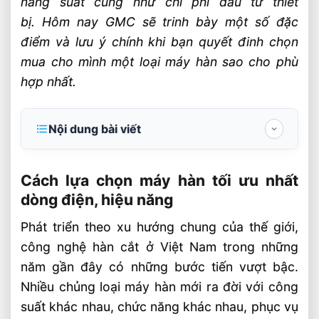
năng suất cũng như chi phí đầu tư thiết
bị. Hôm nay GMC sẽ trinh bày một số đặc
điểm và lưu ý chính khi bạn quyết đinh chọn
mua cho mình một loại máy hàn sao cho phù
hợp nhất.
Nội dung bài viết
Cách lựa chọn máy hàn tối ưu nhất dòng
điện, hiệu năng
Cách lựa chọn máy hàn tối ưu nhất
dòng điện, hiệu năng
Những lưu ý khi mua máy hàn bạn cần
biết
Phát triển theo xu hướng chung của thế giới,
công nghệ hàn cắt ở Việt Nam trong những
Phân biệt phương pháp hàn
năm gần đây có những bước tiến vượt bậc.
Phân biệt
Nhiều chủng loại máy hàn mới ra đời với công
Lựa chọn phương pháp hàn
suất khác nhau, chức năng khác nhau, phục vụ