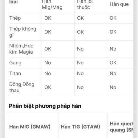
Hàn
Hàn lõi
loại
Hàn que
Mig/Mag
thuốc
Thép
OK
OK
OK
Thép không
OK
OK
OK
gỉ
Nhôm,Hợp
OK
No
No
kim Magie
Gang
No
No
OK
Titan
No
No
No
Đồng,Đồng
OK
No
No
thau
Phân biệt phương pháp hàn
Hàn que/hà
Hàn MIG (GMAW)
Hàn TIG (GTAW)
quang (SM