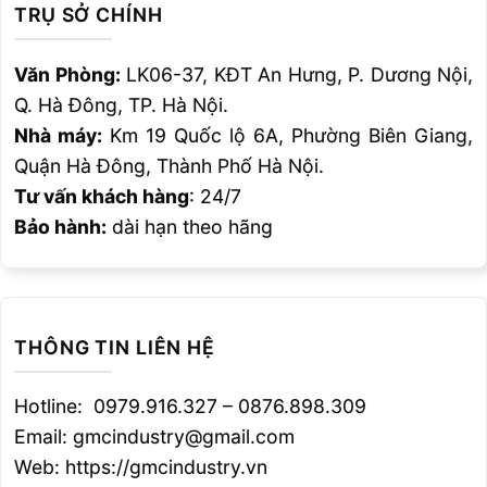
TRỤ SỞ CHÍNH
|
KINH NGHIỆM HÀN MẢNH HKC™ CHO LƯỠI
CƯA ĐĨA 2020©
|
MÁY CẮT PLASMA
Văn Phòng:
LK06-37, KĐT An Hưng, P. Dương Nội,
HYPERTHERM, ƯU ĐIỂM VƯỢT TRỘI
|
MÁY
Q. Hà Đông, TP. Hà Nội.
CẮT PLASMA CNC, CẮT LINH HOẠT VÀ CHÍNH
Nhà máy:
Km 19 Quốc lộ 6A, Phường Biên Giang,
XÁC
|
GỖ THÔNG XẺ THEO YÊU CẦU ™ GIAO
Quận Hà Đông, Thành Phố Hà Nội.
HÀNG NHANH
Tư vấn khách hàng
: 24/7
Bảo hành:
dài hạn theo hãng
Đánh giá bài viết này
5
/ 5 sao (
15
lượt đánh giá)
THÔNG TIN LIÊN HỆ
Hotline: 0979.916.327 – 0876.898.309
Email: gmcindustry@gmail.com
Web: https://gmcindustry.vn