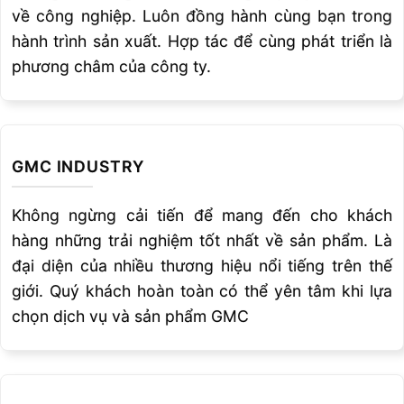
về công nghiệp. Luôn đồng hành cùng bạn trong
Robot hàn khung
hành trình sản xuất. Hợp tác để cùng phát triển là
Đầu tư vào các kỹ thuật và thiết bị hàn mới có
phương châm của công ty.
thể giúp các công ty giải quyết các thách thức
quan trọng của ngành – từ việc thiếu thợ hàn
lành nghề đến thời gian dự án ngắn hơn hoặc
thay đổi vật liệu. Cởi mở với những thay đổi
GMC INDUSTRY
trong ngành hàn có thể giúp giảm chi phí, năng
suất cao hơn và thời gian đào tạo ngắn hơn
Không ngừng cải tiến để mang đến cho khách
cho thợ hàn – giúp cho một công ty có thể
hàng những trải nghiệm tốt nhất về sản phẩm. Là
cạnh tranh hơn và phát triển hơn.
đại diện của nhiều thương hiệu nổi tiếng trên thế
giới. Quý khách hoàn toàn có thể yên tâm khi lựa
chọn dịch vụ và sản phẩm GMC
XEM THÊM :
MÁY CƯA VÒNG KHẢ NĂNG
CƯA TỪ 230 MM ĐẾN1500 MM ™
|
TRUNG
TÂM GIA CÔNG CNC UGINT UT
280/UT380/UT420/UT360D/PT400S