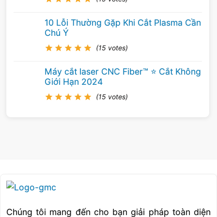
công nghệ đã đưa quá trình hàn đi trước và có
10 Lỗi Thường Gặp Khi Cắt Plasma Cần
thể sẽ tiếp tục như vậy trong tương lai. Hiểu
Chú Ý
được mức tăng năng suất được cung cấp bởi
(15 votes)
các quy trình hàn tiên tiến, các công nghệ và
quy trình mới có thể giúp đảm bảo rằng các
Máy cắt laser CNC Fiber™ ⭐️ Cắt Không
công việc được hoàn thành đúng hạn – và theo
Giới Hạn 2024
ngân sách.
(15 votes)
Chúng tôi mang đến cho bạn giải pháp toàn diện