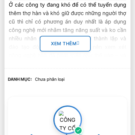
Ở các công ty đang khó để có thể tuyển dụng
thêm thợ hàn và khó giữ được những người thợ
cũ thì chỉ có phương án duy nhất là áp dụng
công nghệ mới nhằm tăng năng suất và ko cần
nhiều nhân lực như hiện tại. Khi thành lập và
XEM THÊM
đào tạo đội hàn, các công ty nên xem xét
công nghệ hàn đã phát triển như thế nào – và
làm thế nào các giải pháp mới hơn có thể
mang lại hiệu quả và tiết kiệm cao hơn – thay
DANH MỤC
Chưa phân loại
vì tiếp tục làm theo những phương pháp
cũ. Các quy trình, thiết bị hàn mới, kim loại phụ
và các kỹ thuật gia nhiệt trước và sau hàn có
thể mang lại nhiều lợi ích và năng suất so với
các quy trình hàn cũ.
Giảm tổn thất