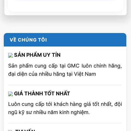
VỀ CHÚNG TÔI
SẢN PHẨM UY TÍN
Giảm sai hỏng và làm lại
Sản phẩm cung cấp tại GMC luôn chính hãng,
đại diện của nhiều hãng tại Việt Nam
Chỉnh dòng điện và lựa chọn que hàn là chìa
khóa để đạt được tốc độ hàn và mối hàn lần
GIÁ THÀNH TỐT NHẤT
đầu cao hơn, ít hỏng mối hàn hơn. Các quy
trình và công nghệ hàn cung cấp hiệu suất hồ
Luôn cung cấp tới khách hàng giá tốt nhất, đội
quang phù hợp hơn có thể giúp giảm thời gian
ngũ kỹ sư nhiều năm kinh nghiệm.
và chi phí dành cho các sự cố hàn và làm lại.