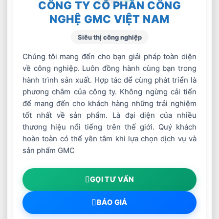
CÔNG TY CỔ PHẦN CÔNG
Đây là một vấn đề quan trọng khi sản xuất vì
NGHỆ GMC VIỆT NAM
rất nhiều tiền bị mất khi hàn bị hỏng. Nếu một
Siêu thị công nghiệp
công ty đang sử dụng quy trình hàn que, thì nó
Chúng tôi mang đến cho bạn giải pháp toàn diện
tương đối dễ dàng để tính toán ra các phương
về công nghiệp. Luôn đồng hành cùng bạn trong
án tiết kiệm để cân đối. Một mục tiêu chung
hành trình sản xuất. Hợp tác để cùng phát triển là
cho các thợ hàn là đạt được chiều dài hố hồ
phương châm của công ty. Không ngừng cải tiến
quang mồi từ 2 đến 3 inch. Tùy thuộc vào
để mang đến cho khách hàng những trải nghiệm
chiều dài ban đầu của điện cực, thường là từ 11
tốt nhất về sản phẩm. Là đại diện của nhiều
đến 18 cm, có thể dễ dàng hình dung ra lượng
thương hiệu nổi tiếng trên thế giới. Quý khách
hoàn toàn có thể yên tâm khi lựa chọn dịch vụ và
que hàn phải sử dụng – thường là 16 đến 25%
sản phẩm GMC
điện cực. Một sự thay đổi từ hàn que sang quy
trình dây không chỉ giúp loại bỏ các chi phí,
GỌI TƯ VẤN
mà còn tạo ra sự tiết kiệm nhân công nhờ vào
một quy trình hiệu quả hơn.
BÁO GIÁ