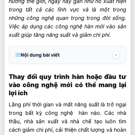
hướng thế giới, ngày nay gần như nó xuất hiện
trong tất cả các lĩnh vực và là một trong
những công nghệ quan trọng trong đời sống.
Việc áp dụng các công nghệ hàn mới vào sản
xuất giúp tăng năng suất và giảm chi phí.
Nội dung bài viết
Thay đổi quy trình hàn hoặc đầu tư vào
công nghệ mới có thể mang lại lợi ích
Thay đổi quy trình hàn hoặc đầu tư
vào công nghệ mới có thể mang lại
Xem xét mục tiêu của bạn
lợi ích
Tăng năng suất nhờ công nghệ hàn
Lãng phí thời gian và mất năng suất là trở ngại
trong bất kỳ công nghệ hàn nào. Các nhà
thầu, nhà sản xuất và nhà chế tạo luôn tìm
cách giảm chi phí, cải thiện chất lượng và hoàn