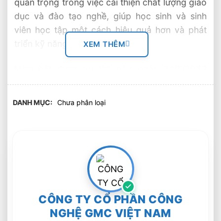
quan trọng trong việc cải thiện chất lượng giáo
dục và đào tạo nghề, giúp học sinh và sinh
viên học tập một cách hiệu quả hơn và phát
triển kỹ năng nhanh chóng hơn.
XEM THÊM
Nắm bắt được xu thế này, ngày 14/5/2023
GMC đã tham gia ” Ngày hội gắn kết giáo dục
nghề nghiệp thủ đô với thị trường lao động
DANH MỤC
Chưa phân loại
năm 2023″ được tổ chức bởi trường Trung
Cấp Cơ Khí I Hà Nội. Đây là hoạt động kết nối
giáo dục nghề nghiệp với doanh nghiệp được
xem là một trong những giải pháp quan trọng
nhất trong đào tạo, nâng cao kỹ năng nghề
cho người lao động, thể hiện qua việc tăng
cường hợp tác đào tạo và cung ứng nguồn
CÔNG TY CỔ PHẦN CÔNG
nhân lực qua đào tạo cho doanh nghiệp. GMC
NGHỆ GMC VIỆT NAM
là một trong những doanh nghiệp chuyên cung