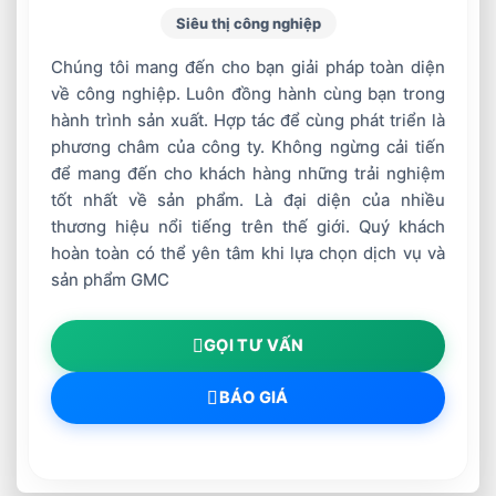
Siêu thị công nghiệp
cấp thiết bị hàn cắt – robot và tự động hoá, gia
công cơ khí và gia công chính xác. Ngoài ra
Chúng tôi mang đến cho bạn giải pháp toàn diện
GMC còn cung cấp phần mềm lập trình robot
về công nghiệp. Luôn đồng hành cùng bạn trong
hành trình sản xuất. Hợp tác để cùng phát triển là
offline, dịch vụ tư vấn Quy trình hàn chuẩn Mỹ,
phương châm của công ty. Không ngừng cải tiến
đào tạo, dịch vụ sau bán hàng và bảo dưỡng
để mang đến cho khách hàng những trải nghiệm
phòng ngừa theo yêu cầu. Thông qua sự kiện
tốt nhất về sản phẩm. Là đại diện của nhiều
này sẽ kết GMC sẽ có sự kết nối nhiều hơn với
thương hiệu nổi tiếng trên thế giới. Quý khách
các doanh nghiệp khác cùng như là các bạn
hoàn toàn có thể yên tâm khi lựa chọn dịch vụ và
trẻ đang muốn định hướng theo ngành thiết bị
sản phẩm GMC
hàn cắt – robot và tự động hoá, gia công cơ
khí và gia công chính xác tại Việt Nam.
GỌI TƯ VẤN
BÁO GIÁ