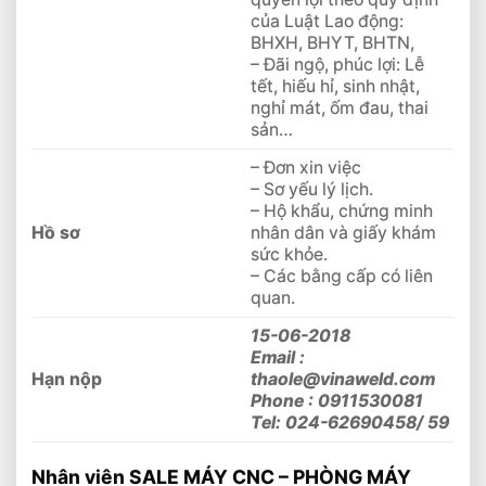
của Luật Lao động:
BHXH, BHYT, BHTN,
– Đãi ngộ, phúc lợi: Lễ
tết, hiếu hỉ, sinh nhật,
nghỉ mát, ốm đau, thai
sản…
– Đơn xin việc
– Sơ yếu lý lịch.
– Hộ khẩu, chứng minh
Hồ sơ
nhân dân và giấy khám
sức khỏe.
– Các bằng cấp có liên
quan.
15-06-2018
Email :
Hạn nộp
thaole@vinaweld.com
Phone : 0911530081
Tel: 024-62690458/ 59
Nhân viên
SALE MÁY CNC – PHÒNG MÁY