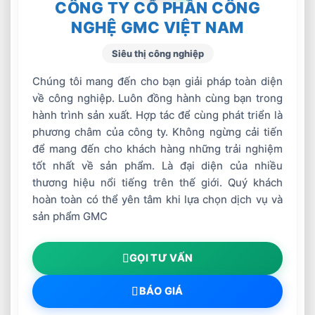
xuất gia công cơ khí, các
CÔNG TY CỔ PHẦN CÔNG
công ty thương mai kĩ
NGHỆ GMC VIỆT NAM
thuật trong và ngoài
Yêu cầu
nước, các khu công
Siêu thị công nghiệp
nghiệp
– Có khả năng giao tiếp
Chúng tôi mang đến cho bạn giải pháp toàn diện
và đọc viết bằng tiếng
về công nghiệp. Luôn đồng hành cùng bạn trong
Anh hoặc tiếng Nhật
hành trình sản xuất. Hợp tác để cùng phát triển là
– Thành thạo tin học văn
phòng (Word, Excel,
phương châm của công ty. Không ngừng cải tiến
Power Point..), có khả
để mang đến cho khách hàng những trải nghiệm
năng soạn báo giá, hồ sơ
tốt nhất về sản phẩm. Là đại diện của nhiều
kĩ thuật, thuyết minh
thương hiệu nổi tiếng trên thế giới. Quý khách
thông số kĩ thuật
hoàn toàn có thể yên tâm khi lựa chọn dịch vụ và
– Có khả năng thuyết
trình, giới thiệu sản
sản phẩm GMC
phẩm
– Sẵn sàng công tác
theo yêu cầu công việc
GỌI TƯ VẤN
– Thưởng: thưởng hàng
BÁO GIÁ
năm, thưởng doanh số
– Lương: Hệ thống thang