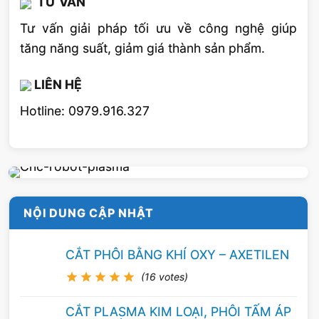
TƯ VẤN
Hồ sơ
nhân dân và giấy khám
sức khỏe.
Tư vấn giải pháp tối ưu về công nghệ giúp
– Các bằng cấp có liên
tăng năng suất, giảm giá thành sản phẩm.
quan.
15-06-2018
LIÊN HỆ
Email :
Hạn nộp
thaole@vinaweld.com
Hotline: 0979.916.327
Phone : 0911530081
Tel: 024-62690458/ 59
Đánh giá bài viết này
NỘI DUNG CẬP NHẬT
5
/ 5 sao (
15
lượt đánh giá)
CẮT PHÔI BẰNG KHÍ OXY – AXETILEN
(16 votes)
CẮT PLASMA KIM LOẠI, PHÔI TẤM ÁP