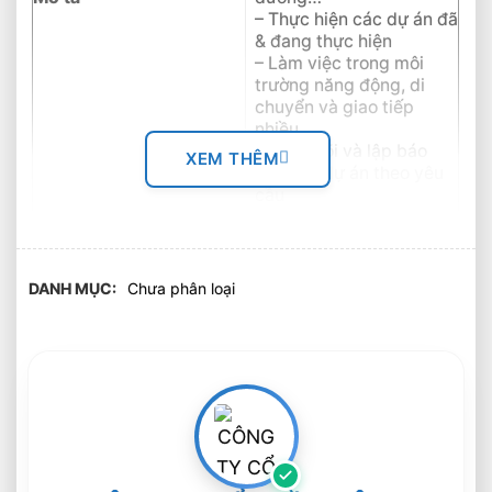
– Thực hiện các dự án đã
& đang thực hiện
– Làm việc trong môi
trường năng động, di
chuyển và giao tiếp
nhiều.
– Theo dõi và lập báo
XEM THÊM
cáo các dự án theo yêu
cầu
– Tốt nghiệp các ngành
khối kĩ thuật chuyên
ngành Cơ khí, Cơ điện
DANH MỤC
Chưa phân loại
tử, Điện – điện tử, Tự
động hóa, điều khiển,
hàn… các trường kĩ thuật
– Kinh nghiệm về máy
gia công cơ khí ,Máy gia
công cnc…
– Ưu tiên những ứng viên
đã có kinh nghiệm làm
việc tại các công ty sản