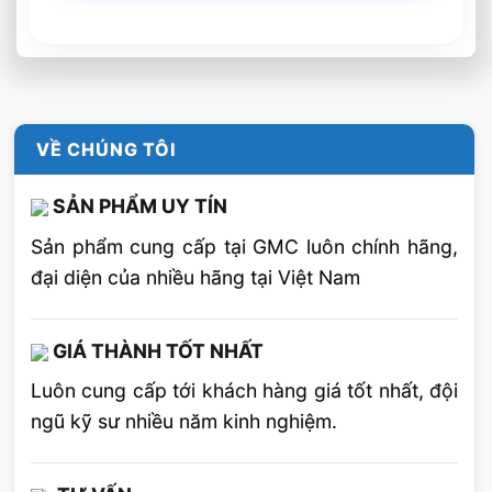
bảng lương rõ ràng dựa
trên đánh giá giá trị
công việc, trình độ, kinh
nghiệm và quy chế tăng
lương định kỳ theo đánh
giá thực hiện công việc,
lương làm việc ngoài giờ
VỀ CHÚNG TÔI
– Phụ cấp: Ăn trưa, xăng
Quyền lợi
xe và điện thoại, các chế
SẢN PHẨM UY TÍN
độ công tác phí theo quy
định.
Sản phẩm cung cấp tại GMC luôn chính hãng,
– Được hưởng đầy đủ
quyền lợi theo quy định
đại diện của nhiều hãng tại Việt Nam
của Luật lao động:
BHXH, BHYT, BHTN,
– Đãi ngộ, phúc lợi: Lễ
GIÁ THÀNH TỐT NHẤT
tết, hiếu hỉ, sinh nhật,
nghỉ mát, ốm đau, thai
Luôn cung cấp tới khách hàng giá tốt nhất, đội
sản…
ngũ kỹ sư nhiều năm kinh nghiệm.
– Đơn xin việc
– Sơ yếu lý lịch.
– Hộ khẩu, chứng minh