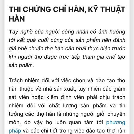
THI CHỨNG CHỈ HÀN, KỸ THUẬT
Phê chuẩn vị trí hàn
HÀN
Vị trí hàn mà thợ hàn được phê chuẩn cho
theo bảng sau
T
ay nghề của người công nhân có ảnh hưởng
Vị trí, loại liên kết hàn phê chuẩn cho nối
tới kết quả cuối cùng của sản phẩm nên đánh
ống đối với từng loại vị trí kiểm tra
giá phê chuẩn thợ hàn cần phải thực hiện trước
khi người thợ được trực tiếp tham gia chế tạo
sản phẩm.
Trách nhiệm đối với việc chọn và đào tạo thợ
hàn thuộc về nhà sản xuất, tuy nhiên các giám
sát viên hoặc kiểm định viên phải chịu trách
nhiệm đối với chất lượng sản phẩm và tin
tưởng các thợ hàn là những người giỏi chuyên
môn, do vậy họ luôn quan tâm tới
phương
pháp
và các chi tiết trong việc đào tạo thợ hàn