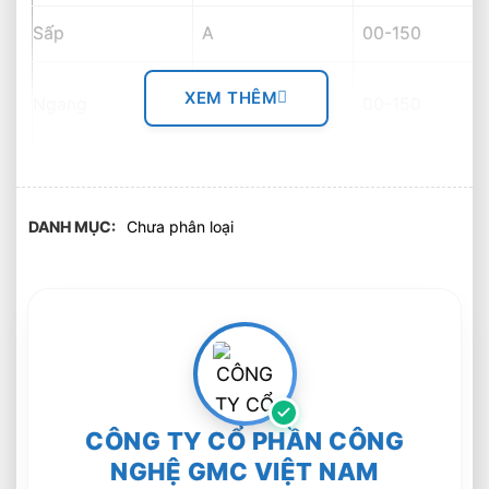
Sấp
A
00-150
XEM THÊM
Ngang
B
00-150
Trần
C
00-800
DANH MỤC
Chưa phân loại
D
150-800
Đứng
E
800-900
Tuy nhiên ứng với mỗi kiểu liên kết sẽ có một
vị trí kiểm tra khác nhau.
CÔNG TY CỔ PHẦN CÔNG
NGHỆ GMC VIỆT NAM