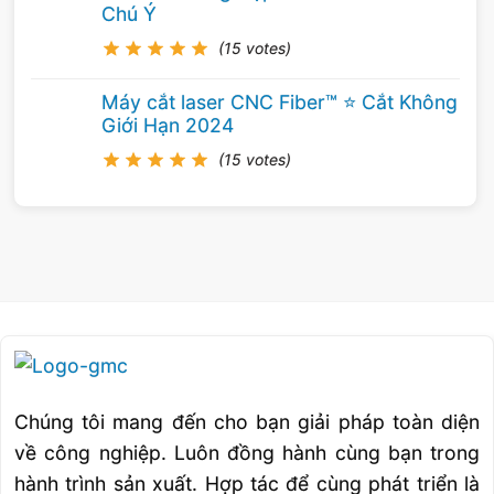
Note 2: Phê chuẩn cho hàn tấm cũng phê
Chú Ý
chuẩn cho hàn nút theo từng vị trí kiểm tra
(15 votes)
Note 3: Chỉ phê chuẩn cho ống đường kính
Máy cắt laser CNC Fiber™ ⭐️ Cắt Không
>24in (600mm) có đệm lót, dũi chân mối hàn
Giới Hạn 2024
hoặc cả hai.
(15 votes)
Note 4: Không cho phép phê chuẩn cho liên
kết được hàn từ một phía không có đệm lót
hoặc từ hai phía không dũi chân mối hàn.
Note 5: Khụng cho phép phê chuẩn cho cỏc
liên kết hàn có góc vát mép < 300.
Note 6: Thực hiện trên hộp cũng phê chuẩn
Chúng tôi mang đến cho bạn giải pháp toàn diện
cho ống có đường kính > 600mm.
về công nghiệp. Luôn đồng hành cùng bạn trong
hành trình sản xuất. Hợp tác để cùng phát triển là