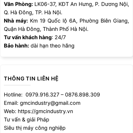
Văn Phòng:
LK06-37, KĐT An Hưng, P. Dương Nội,
Q. Hà Đông, TP. Hà Nội.
Nhà máy:
Km 19 Quốc lộ 6A, Phường Biên Giang,
Quận Hà Đông, Thành Phố Hà Nội.
Tư vấn khách hàng
: 24/7
Bảo hành:
dài hạn theo hãng
THÔNG TIN LIÊN HỆ
Vị trí, loại liên kết
hàn phê chuẩn cho
nối ống
đối với từng loại vị trí kiểm
Hotline: 0979.916.327 – 0876.898.309
tra
Email: gmcindustry@gmail.com
Web: https://gmcindustry.vn
Note 3: chỉ phê chuẩn cho ống đường kính
Tư vấn & giải Pháp
>24in (600mm) có đệm lót, dũi chân mối hàn
Siêu thị máy công nghiệp
hoặc cả hai.