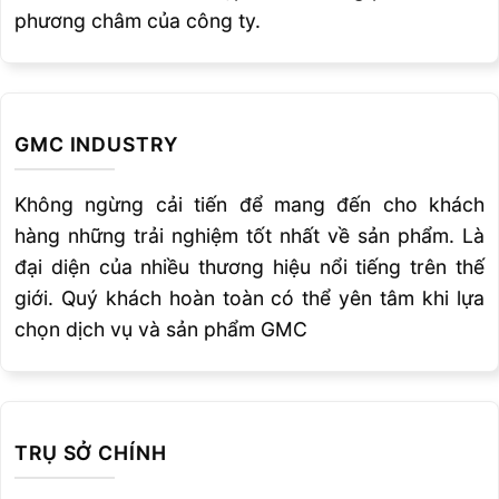
Note 7: Ống hay hộp được thực hiện theo vị trí
phương châm của công ty.
6GR , nếu là hộp thì kiểm tra tảm thực được
thực hiện tại góc của vật kiểm tra .
Note 8: Xem hình thể hiện sự hạn chế gúc thao
GMC INDUSTRY
tỏc cho liờn kết nối tấm và ống T, Y, K…
Không ngừng cải tiến để mang đến cho khách
Note 9: Đánh giá cho liên kết hàn không có
hàng những trải nghiệm tốt nhất về sản phẩm. Là
đệm lót hoặc không được dũi chân mối hàn ,
đại diện của nhiều thương hiệu nổi tiếng trên thế
cho liên kết có đệm lót hay có dũi chân mối
giới. Quý khách hoàn toàn có thể yên tâm khi lựa
hàn
chọn dịch vụ và sản phẩm GMC
TRỤ SỞ CHÍNH