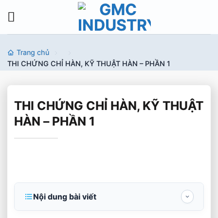
Bỏ
qua
nội
dung
Trang chủ
THI CHỨNG CHỈ HÀN, KỸ THUẬT HÀN – PHẦN 1
THI CHỨNG CHỈ HÀN, KỸ THUẬT
HÀN – PHẦN 1
Nội dung bài viết
THI CHỨNG CHỈ HÀN, KỸ THUẬT HÀN