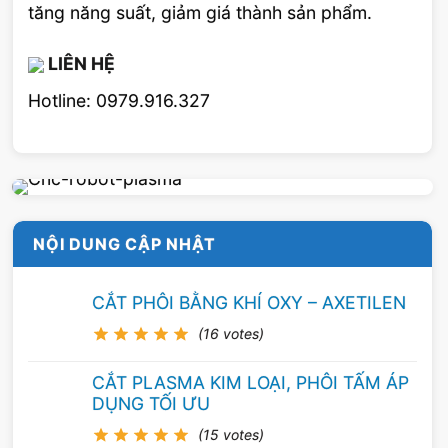
chuẩn cho theo bảng sau
tăng năng suất, giảm giá thành sản phẩm.
F: hàn ở vị trí sấp
LIÊN HỆ
Hotline: 0979.916.327
H: hàn ở vị trí ngang
V: hàn ở vị trí đứng
OH: hàn ở vị trớ trần
NỘI DUNG CẬP NHẬT
All: tất cả cỏc vị trớ
CẮT PHÔI BẰNG KHÍ OXY – AXETILEN
CJP: hàn thấu hoàn toàn
(16 votes)
PJP: hàn thấu một phần
CẮT PLASMA KIM LOẠI, PHÔI TẤM ÁP
DỤNG TỐI ƯU
Vị trí, loại liên kết hàn phê chuẩn cho nối tấm
đối với từng loại vị trí kiểm tra
(15 votes)