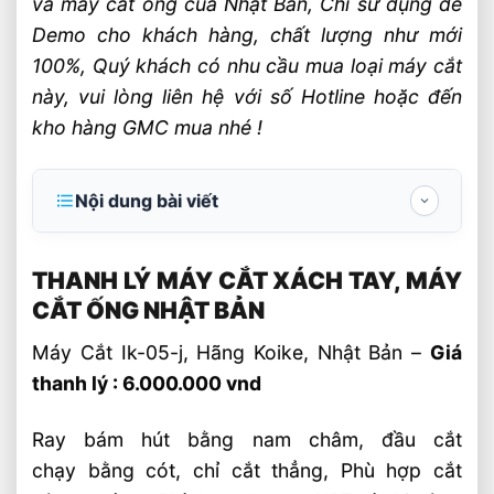
và máy cắt ống của Nhật Bản, Chỉ sử dụng để
Demo cho khách hàng, chất lượng như mới
100%, Quý khách có nhu cầu mua loại máy cắt
này, vui lòng liên hệ với số Hotline hoặc đến
kho hàng GMC mua nhé !
Nội dung bài viết
THANH LÝ MÁY CẮT XÁCH TAY, MÁY CẮT
ỐNG NHẬT BẢN
THANH LÝ MÁY CẮT XÁCH TAY, MÁY
CẮT ỐNG NHẬT BẢN
MÁY CẮT IK-72T (JAPAN), THIẾU RAY
Máy Cắt Ik-05-j, Hãng Koike, Nhật Bản –
Giá
Máy Cắt Ống Picle-1-j , Koike ! Chỉ Cón
thanh lý : 6.000.000 vnd
Thân Máy, Mỏ cắt mua riêng
Ray bám hút bằng nam châm, đầu cắt
chạy bằng cót, chỉ cắt thẳng, Phù hợp cắt