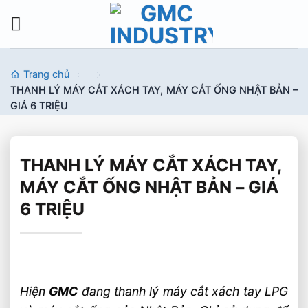
Bỏ
qua
nội
dung
Trang chủ
THANH LÝ MÁY CẮT XÁCH TAY, MÁY CẮT ỐNG NHẬT BẢN –
GIÁ 6 TRIỆU
THANH LÝ MÁY CẮT XÁCH TAY,
MÁY CẮT ỐNG NHẬT BẢN – GIÁ
6 TRIỆU
Hiện
GMC
đang thanh lý máy cắt xách tay LPG