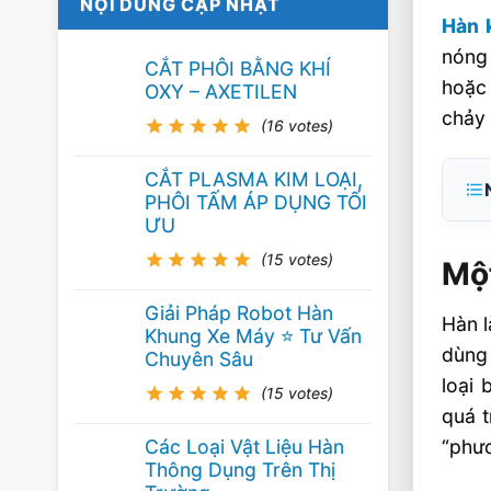
NỘI DUNG CẬP NHẬT
Hàn 
nóng 
CẮT PHÔI BẰNG KHÍ
hoặc
OXY – AXETILEN
chảy 
(16 votes)
CẮT PLASMA KIM LOẠI,
PHÔI TẤM ÁP DỤNG TỐI
ƯU
(15 votes)
Một
Giải Pháp Robot Hàn
Hàn l
Khung Xe Máy ⭐️ Tư Vấn
dùng 
Chuyên Sâu
loại 
(15 votes)
quá t
Các Loại Vật Liệu Hàn
“phươ
Thông Dụng Trên Thị