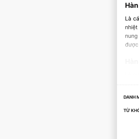
Hàn
Là cá
nhiệt
nung 
được 
Hàn
Là qu
Hàn
DANH 
Là qu
TỪ KH
GMC 
vui l