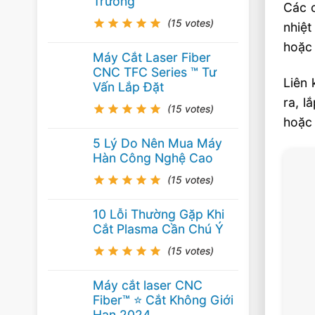
Trường
Các c
(15 votes)
nhiệt
hoặc 
Máy Cắt Laser Fiber
CNC TFC Series ™ Tư
Liên 
Vấn Lắp Đặt
ra, l
(15 votes)
hoặc 
5 Lý Do Nên Mua Máy
Hàn Công Nghệ Cao
(15 votes)
10 Lỗi Thường Gặp Khi
Cắt Plasma Cần Chú Ý
(15 votes)
Máy cắt laser CNC
Fiber™ ⭐️ Cắt Không Giới
Hạn 2024