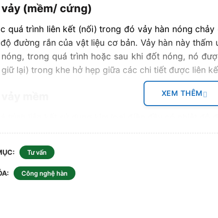
 vảy (mềm/ cứng)
c quá trình liên kết (nối) trong đó vảy hàn nóng chả
 độ đường rắn của vật liệu cơ bản. Vảy hàn này thấm 
nóng, trong quá trình hoặc sau khi đốt nóng, nó đượ
giữ lại) trong khe hở hẹp giữa các chi tiết được liên kế
XEM THÊM
 vảy mềm
á trình liên kết sử dụng kim loại điền đầy có nhiệt 
 vảy cứng
MỤC
Tư vấn
á trình liên kết sử dụng kim loại điền đầy có nhiệt độ
ÓA
Công nghệ hàn
đã trình bày các bạn một số khái niệm cơ bản về hà
òng liên hệ với số hotline nhé !