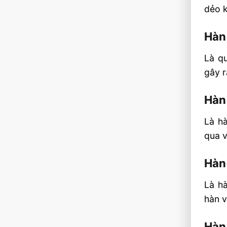
dẻo k
Hàn
Là qu
gây r
Hàn 
Là hà
qua 
Hàn
Là h
hàn v
Hàn