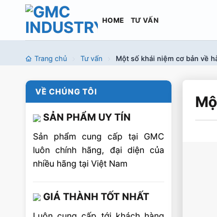
Bỏ
qua
HOME
TƯ VẤN
nội
dung
Trang chủ
Tư vấn
Một số khái niệm cơ bản về h
VỀ CHÚNG TÔI
Mộ
SẢN PHẨM UY TÍN
Sản phẩm cung cấp tại GMC
luôn chính hãng, đại diện của
nhiều hãng tại Việt Nam
GIÁ THÀNH TỐT NHẤT
Luôn cung cấp tới khách hàng