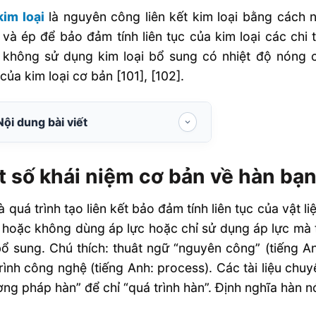
kim loại
là nguyên công liên kết kim loại bằng cách
và ép để bảo đảm tính liên tục của kim loại các chi 
 không sử dụng kim loại bổ sung có nhiệt độ nóng 
của kim loại cơ bản [101], [102].
Nội dung bài viết
Một số khái niệm cơ bản về hàn bạn
cần biết
 số khái niệm cơ bản về hàn bạn
Hàn áp lực
à quá trình tạo liên kết bảo đảm tính liên tục của vật 
Hàn điện trở
hoặc không dùng áp lực hoặc chỉ sử dụng áp lực mà 
Hàn nóng chảy
bổ sung. Chú thích: thuât ngữ “nguyên công” (tiếng A
rình công nghệ (tiếng Anh: process). Các tài liệu chu
Hàn hồ quang
ng pháp hàn” để chỉ “quá trình hàn”. Định nghĩa hàn nó
Hàn khí