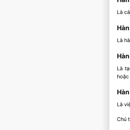
Là cá
Hàn
Là hà
Hàn
Là tạ
hoặc 
Hàn
Là vi
Chú 