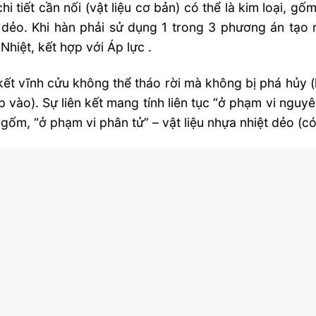
Hàn đắp
hi tiết cần nối (vật liệu cơ bản) có thể là kim loại, g
 dẻo. Khi hàn phải sử dụng 1 trong 3 phương án tạo n
Hàn nối
Nhiệt, kết hợp với Áp lực .
Hàn vảy (mềm/ cứng)
kết vĩnh cửu không thể tháo rời mà không bị phá hủy (
Hàn vảy mềm
ắp vào). Sự liên kết mang tính liên tục “ở phạm vi nguyê
Hàn vảy cứng
gốm, “ở phạm vi phân tử” – vật liệu nhựa nhiệt dẻo (có