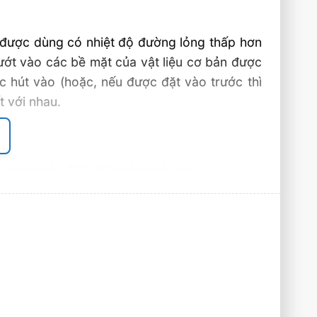
y được dùng có nhiệt độ đường lỏng thấp hơn
ướt vào các bề mặt của vật liệu cơ bản được
c hút vào (hoặc, nếu được đặt vào trước thì
t với nhau.
độ đường chảy 450 0C hoặc nhỏ hơn
 đường chảy trên 450 0C.
n, quý khách có nhu cầu tư vấn về sản phẩm