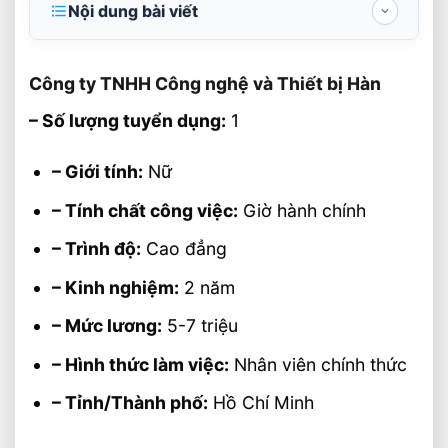
Nội dung bài viết
Công ty TNHH Công nghệ và Thiết bị
Hàn
Công ty TNHH Công nghệ và Thiết bị Hàn
Thông tin liên hệ
– Số lượng tuyển dụng:
1
– Giới tính:
Nữ
– Tính chất công việc:
Giờ hành chính
– Trình độ:
Cao đẳng
– Kinh nghiệm:
2 năm
– Mức lương:
5-7 triệu
– Hình thức làm việc:
Nhân viên chính thức
– Tỉnh/Thành phố:
Hồ Chí Minh