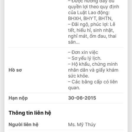
– Được hưởng đầy đủ
quyền lợi theo quy định
của Luật Lao động:
BHXH, BHYT, BHTN,
– Đãi ngộ, phúc lợi: Lễ
tết, hiếu hỉ, sinh nhật,
nghỉ mát, ốm đau, thai
sản…
– Đơn xin việc
– Sơ yếu lý lịch.
– Hộ khẩu, chứng minh
Hồ sơ
nhân dân và giấy khám
sức khỏe.
– Các bằng cấp có liên
quan.
Hạn nộp
30-06-2015
Thông tin liên hệ
Người liên hệ
Ms. Mỹ Thúy