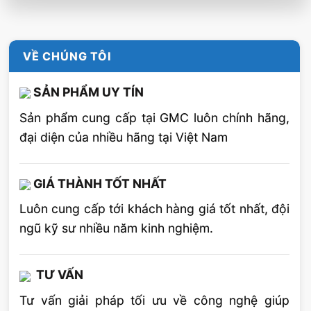
nghệ phải đưuợc tính toán lựa chọn trưuớc và
thành lập một quy trình hàn hợp lý.
Kích thước điện cực (dây hàn): de
VỀ CHÚNG TÔI
Kích thước điện cực ảnh hưởngtới hình dáng
SẢN PHẨM UY TÍN
mối hàn và chiều sâu ngấu ở một cường độ
Sản phẩm cung cấp tại GMC luôn chính hãng,
dòng nhất định.Ih = 600A,Vh = 750mm/p,Uh =
đại diện của nhiều hãng tại Việt Nam
30v
GIÁ THÀNH TỐT NHẤT
Luôn cung cấp tới khách hàng giá tốt nhất, đội
ngũ kỹ sư nhiều năm kinh nghiệm.
TƯ VẤN
Tư vấn giải pháp tối ưu về công nghệ giúp