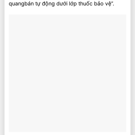
quangbán tự động dưới lớp thuốc bảo vệ”.
Tuy nhiên nó có nhược điểm sau