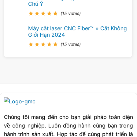
Chú Ý
hàn thép tấm dầy.Nếu tốc độ cấp dây mong
(15 votes)
muốn cao hơn tốc độ động cơ cấp dây có thể
cấp được ta có thể thay bằng dây hàn có de
Máy cắt laser CNC Fiber™ ⭐️ Cắt Không
lớn hơn.
Giới Hạn 2024
(15 votes)
Điện áp hàn
Điện áp hàn ảnh hưuởng tới chiều dài hồ quang
giữa đầu mút điện cực và vũng kim loại nóng
chảy, nếu điện áp cao thì chiều dài hồ quang
sẽ lớn và ngưuợc lại điện áp thấp thì chiều dài
hồ quang ngắn.Điện áp hàn ít ảnh huưởng tới
tốc độ đắp của điện cực mà nó ảnh hưởng chủ
yếu tới hình dáng tiết diện ngang của mối hàn
Chúng tôi mang đến cho bạn giải pháp toàn diện
và hình dáng bề mặt mối hàn.
về công nghiệp. Luôn đồng hành cùng bạn trong
hành trình sản xuất. Hợp tác để cùng phát triển là