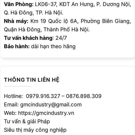
Ta thấy khi tăng điện áp hồ quang khi cường
Văn Phòng:
LK06-37, KĐT An Hưng, P. Dương Nội,
độ dòng điện không đổi sẽ cho kết quả:
Q. Hà Đông, TP. Hà Nội.
Nhà máy:
Km 19 Quốc lộ 6A, Phường Biên Giang,
– Bề mặt mối hàn phẳng và rộng hơn.
Quận Hà Đông, Thành Phố Hà Nội.
Tư vấn khách hàng
: 24/7
– Mức tiêu thụ thuốc hàn tăng
Bảo hành:
dài hạn theo hãng
– Có khả năng giảm khuyết tật rỗ do chất bẩn
và dầu mỡ trên kim loại cơ bản gây ra.
THÔNG TIN LIÊN HỆ
– Hàn đưuợc liên kết hàn có khe hở chân mối
hàn lớn do quá trình gá ghép gây lên.
Hotline: 0979.916.327 – 0876.898.309
Email: gmcindustry@gmail.com
– Tăng khả năng luyện kim của mối hàn do thời
Web: https://gmcindustry.vn
gian đồng đều hoá lâu và giúp cho các nguyên
Tư vấn & giải Pháp
tố hợp kim từ thuốc hàn đi vào kim loại mối
Siêu thị máy công nghiệp
hàn với tỷ lệ cao hơn.