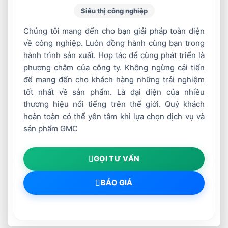
Siêu thị công nghiệp
+ Yêu cầu gá lắp mối hàn phải chính xác
Chúng tôi mang đến cho bạn giải pháp toàn diện
về công nghiệp. Luôn đồng hành cùng bạn trong
+ Chất lượng của kim loại mối hàn phụ thuộc
hành trình sản xuất. Hợp tác để cùng phát triển là
rất lớn vào thành phần hoá học của kim loại cơ
phương châm của công ty. Không ngừng cải tiến
bản và điều kiện hàn.
để mang đến cho khách hàng những trải nghiệm
tốt nhất về sản phẩm. Là đại diện của nhiều
– Phạm vi áp dụng
thương hiệu nổi tiếng trên thế giới. Quý khách
hoàn toàn có thể yên tâm khi lựa chọn dịch vụ và
Phù hợp cho hàn các mối hàn dày, đưưuờng
sản phẩm GMC
hàn dài, tốc độ đắp cao, yêu cầu chất lưưuợng
mối hàn cao nhưu chế tạo bình, bồn, bể chứa,
GỌI TƯ VẤN
nghành công nghiệp đóng tàu v.v
BÁO GIÁ
Các thông số công nghệ hàn
Trưuớc khi tiến hành hàn các thông số công