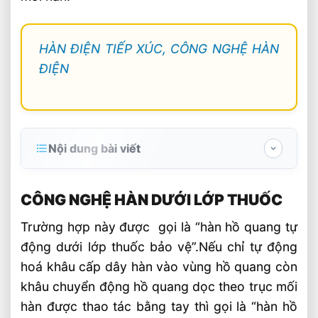
HÀN ĐIỆN TIẾP XÚC, CÔNG NGHỆ HÀN
ĐIỆN
Nội dung bài viết
CÔNG NGHỆ HÀN DƯỚI LỚP THUỐC
CÔNG NGHỆ HÀN DƯỚI LỚP THUỐC
Phương pháp hàn dưới lớp thuốc SAW
Trường hợp này được gọi là “hàn hồ quang tự
Khả năng ứng dụng
động dưới lớp thuốc bảo vệ”.Nếu chỉ tự động
Các thông số công nghệ hàn
hoá khâu cấp dây hàn vào vùng hồ quang còn
Kích thước điện cực (dây hàn): de
khâu chuyển động hồ quang dọc theo trục mối
hàn được thao tác bằng tay thì gọi là “hàn hồ
Điện áp hàn