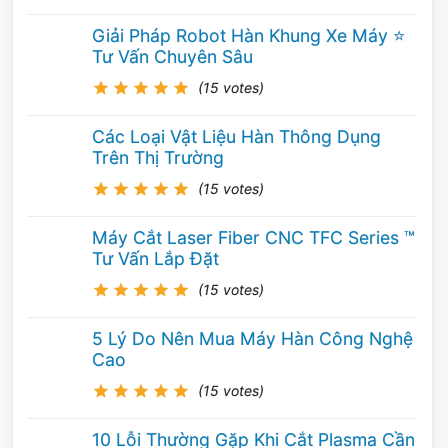
chuyển của nó, nó được sử dụng hàn những
Giải Pháp Robot Hàn Khung Xe Máy ⭐️
mối hàn nhỏ, thép tấm mỏng.
Tư Vấn Chuyên Sâu
(15 votes)
MÁY HÀN MIG VÀ MÁY HÀN TIG 2024 ⭐️
Các Loại Vật Liệu Hàn Thông Dụng
CHÍNH HÃNG™
Trên Thị Trường
(15 votes)
Máy Cắt Laser Fiber CNC TFC Series ™
de lớn có khả năng lấp đầy khe hở hàn tốt hơn
Tư Vấn Lắp Đặt
de nhỏ do lỗi gá nắp của mối hàn gây ra. Nếu
(15 votes)
cùng cưuờng độ dòng điện mật độ dòng điện
ở de lớn sẽ thấp hơn so với de nhỏ do đó tốc
5 Lý Do Nên Mua Máy Hàn Công Nghệ
Cao
độ đắp thấp hơn, tuy nhiên với de lớn có thể
hàn ở cường độ dòng điện cao do đó tốc độ
(15 votes)
đắp sẽ cao hơn nhiều. Với loại que de lớn cho
10 Lỗi Thường Gặp Khi Cắt Plasma Cần
ta mối hàn rộng ngấu sâu nên nó thích hợp với