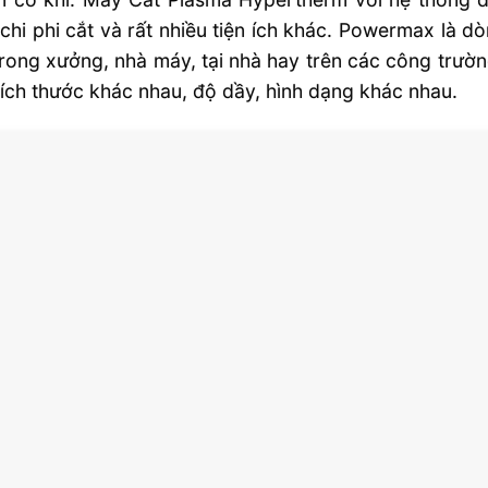
chi phi cắt và rất nhiều tiện ích khác. Powermax là 
7 lý do khiến công nghệ cắt plasma
rong xưởng, nhà máy, tại nhà hay trên các công trường
đánh bại công nghệ cắt oxyfuel
ích thước khác nhau, độ dầy, hình dạng khác nhau.
Phẩm chất cắt tốt hơn
Chi phí cắt chi tiết thấp hơn
Lợi nhuận cao hơn
Dễ sử dụng hơn
Tăng tính linh hoạt
Tăng độ an toàn do chỉ sử dụng
không khí
Năng suất tăng