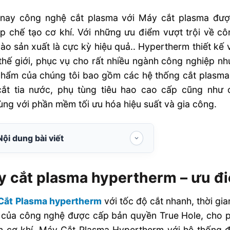
 nay công nghệ cắt plasma với Máy cắt plasma đư
p chế tạo cơ khí. Với những ưu điểm vượt trội về c
ào sản xuất là cực kỳ hiệu quả.. Hypertherm thiết kế 
thế giới, phục vụ cho rất nhiều ngành công nghiệp nh
hẩm của chúng tôi bao gồm các hệ thống cắt plasma 
 cắt tia nước, phụ tùng tiêu hao cao cấp cũng như
ùng với phần mềm tối ưu hóa hiệu suất và gia công.
Nội dung bài viết
Máy cắt plasma hypertherm – ưu
điểm vượt trội
 cắt plasma hypertherm – ưu đi
Hệ Thống Cắt Plasma
Cắt Plasma hypertherm
với tốc độ cắt nhanh, thời gia
Plasma là gì?
của công nghệ được cấp bản quyền True Hole, cho ph
Cắt nhanh hơn với plasma khí
 cơ khí. Máy Cắt Plasma Hypertherm với hệ thống đi