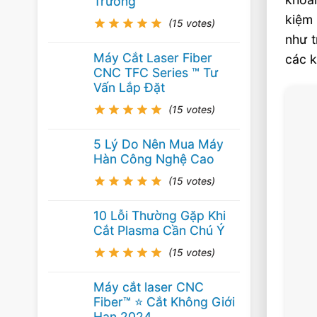
Trường
kiệm 
(15 votes)
như t
Máy Cắt Laser Fiber
các k
CNC TFC Series ™ Tư
Vấn Lắp Đặt
(15 votes)
5 Lý Do Nên Mua Máy
Hàn Công Nghệ Cao
(15 votes)
10 Lỗi Thường Gặp Khi
Cắt Plasma Cần Chú Ý
(15 votes)
Máy cắt laser CNC
Fiber™ ⭐️ Cắt Không Giới
Hạn 2024