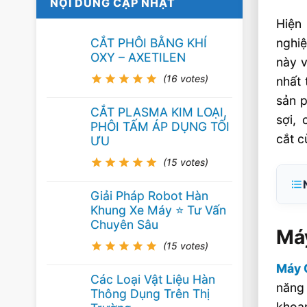
NỘI DUNG CẬP NHẬT
Hiện
nghiệ
CẮT PHÔI BẰNG KHÍ
OXY – AXETILEN
này v
(16 votes)
nhất 
sản p
CẮT PLASMA KIM LOẠI,
sợi,
PHÔI TẤM ÁP DỤNG TỐI
cắt c
ƯU
(15 votes)
Giải Pháp Robot Hàn
Khung Xe Máy ⭐️ Tư Vấn
Chuyên Sâu
Máy
(15 votes)
Máy 
Các Loại Vật Liệu Hàn
năng 
Thông Dụng Trên Thị
khoan