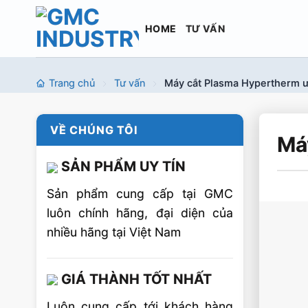
Bỏ
qua
HOME
TƯ VẤN
nội
dung
Trang chủ
Tư vấn
Máy cắt Plasma Hypertherm ư
VỀ CHÚNG TÔI
Má
SẢN PHẨM UY TÍN
Sản phẩm cung cấp tại GMC
luôn chính hãng, đại diện của
nhiều hãng tại Việt Nam
GIÁ THÀNH TỐT NHẤT
Luôn cung cấp tới khách hàng