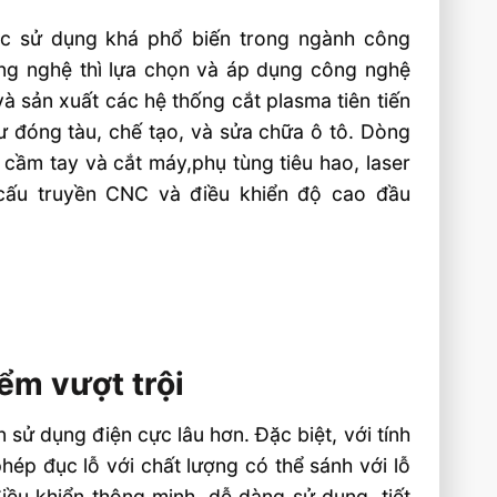
ợc sử dụng khá phổ biến trong ngành công
ông nghệ thì lựa chọn và áp dụng công nghệ
và sản xuất các hệ thống cắt plasma tiên tiến
ư đóng tàu, chế tạo, và sửa chữa ô tô. Dòng
cầm tay và cắt máy,phụ tùng tiêu hao, laser
 cấu truyền CNC và điều khiển độ cao đầu
ểm vượt trội
n sử dụng điện cực lâu hơn. Đặc biệt, với tính
ép đục lỗ với chất lượng có thể sánh với lỗ
ều khiển thông minh, dễ dàng sử dụng, tiết