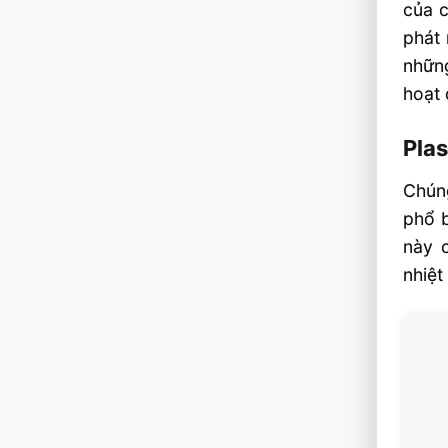
của 
phát 
những
hoạt 
Plas
Chúng
phổ b
này 
nhiệt