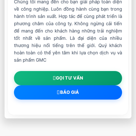
Chúng tôi mang đến cho bạn giải pháp toàn diện
về công nghiệp. Luôn đồng hành cùng bạn trong
hành trình sản xuất. Hợp tác để cùng phát triển là
phương châm của công ty. Không ngừng cải tiến
để mang đến cho khách hàng những trải nghiệm
tốt nhất về sản phẩm. Là đại diện của nhiều
thương hiệu nổi tiếng trên thế giới. Quý khách
hoàn toàn có thể yên tâm khi lựa chọn dịch vụ và
sản phẩm GMC
Phòng Máy
GỌI TƯ VẤN
Để có những cuộc liên hoan vui vẻ thế này anh
BÁO GIÁ
em đã cố gắng làm việc và phấn đấu sẽ làm
việc tốt hơn nữa để có nhiều buổi liên hoan vui
vẻ đầm ấm như thế này.Chúc toàn thể anh em
trong công ty một năm mới tràn đầy niềm vui
và hạnh phúc…