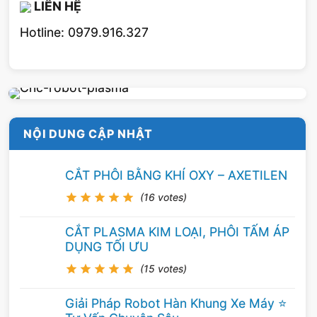
LIÊN HỆ
Hotline: 0979.916.327
NỘI DUNG CẬP NHẬT
CẮT PHÔI BẰNG KHÍ OXY – AXETILEN
(16 votes)
CẮT PLASMA KIM LOẠI, PHÔI TẤM ÁP
DỤNG TỐI ƯU
(15 votes)
Giải Pháp Robot Hàn Khung Xe Máy ⭐️