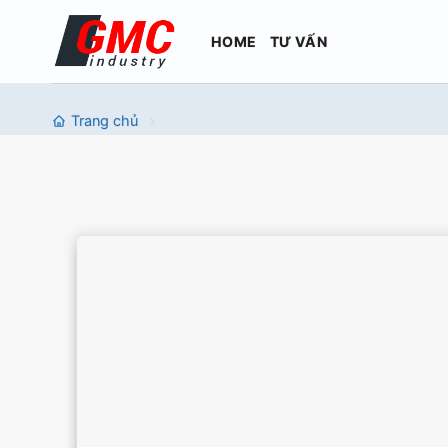
Bỏ
qua
HOME
TƯ VẤN
nội
dung
Trang chủ