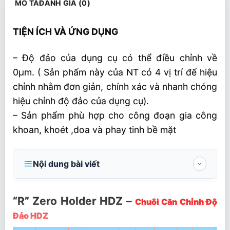
MÔ TẢ
ĐÁNH GIÁ (0)
TIỆN ÍCH VÀ ỨNG DỤNG
– Độ đảo của dụng cụ có thể điều chỉnh về
0µm. ( Sản phẩm này của NT có 4 vị trí để hiệu
chỉnh nhằm đơn giản, chính xác và nhanh chóng
hiệu chỉnh độ đảo của dụng cụ).
– Sản phẩm phù hợp cho công đoạn gia công
khoan, khoét ,doa và phay tinh bề mặt
Nội dung bài viết
“R” Zero Holder HDZ – Chuôi Căn Chỉnh Độ
Đảo HDZ
“R” Zero Holder HDZ –
Chuôi Căn Chỉnh Độ
Đảo HDZ