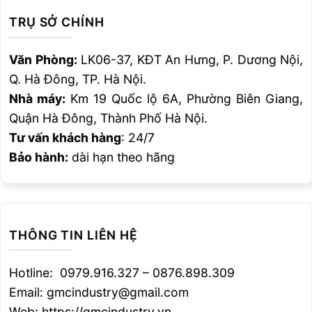
BT40-
HDZ07-
1
0.5~7
105
22~45
62
0~4
41
23
TRỤ SỞ CHÍNH
105
Văn Phòng:
LK06-37, KĐT An Hưng, P. Dương Nội,
BT40-
HDZ09-
1
2.5~9
90
27~57
47
0~4
45
26
1.3
Q. Hà Đông, TP. Hà Nội.
F
90
Nhà máy:
Km 19 Quốc lộ 6A, Phường Biên Giang,
Quận Hà Đông, Thành Phố Hà Nội.
-105/120/135/165
1
–
–
–
–
–
–
–
–
Tư vấn khách hàng
: 24/7
Bảo hành:
dài hạn theo hãng
BT40-
HDZ12-
1
2.5~12
90
33~69
43
0~5
56
32
1.5
F
90
-105/120../195
1
–
–
–
–
–
–
–
–
THÔNG TIN LIÊN HỆ
BT40-
Hotline: 0979.916.327 – 0876.898.309
HDZ16-
1
3.5~16
90
38~82
43
0~6
62
36
1.6
F
90
Email: gmcindustry@gmail.com
Web: https://gmcindustry.vn