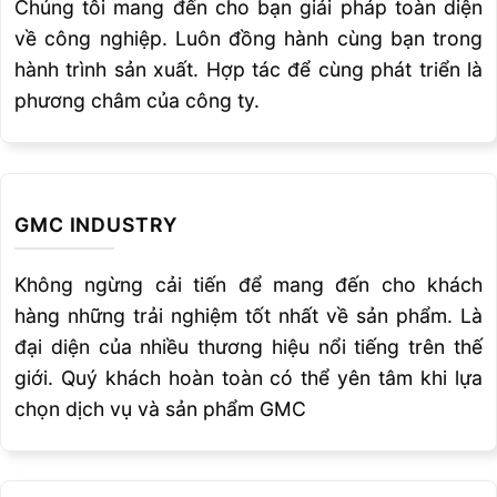
Chúng tôi mang đến cho bạn giải pháp toàn diện
HDZ16-
2
3.5~16
90
38~82
33
0~6
56
36
1.0
về công nghiệp. Luôn đồng hành cùng bạn trong
90
hành trình sản xuất. Hợp tác để cùng phát triển là
BT30-
phương châm của công ty.
F
HDZ16-
2
3.5~16
105
38~82
48
0~6
56
36
1.1
105
BT30-
HDZ16-
2
3.5~16
120
38~82
63
0~6
56
36
GMC INDUSTRY
120
Không ngừng cải tiến để mang đến cho khách
BT40-
hàng những trải nghiệm tốt nhất về sản phẩm. Là
HDZ07-
1
0.5~7
75
22~45
32
0~4
41
23
1.2
75
đại diện của nhiều thương hiệu nổi tiếng trên thế
giới. Quý khách hoàn toàn có thể yên tâm khi lựa
BT40-
chọn dịch vụ và sản phẩm GMC
F
HDZ07-
1
0.5~7
90
22~45
47
0~4
41
23
90