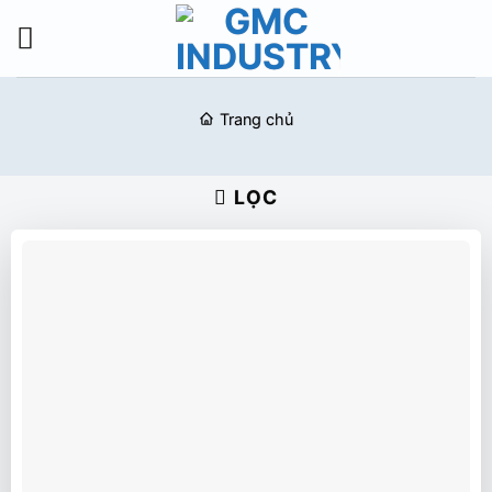
Bỏ
qua
nội
dung
Trang chủ
LỌC