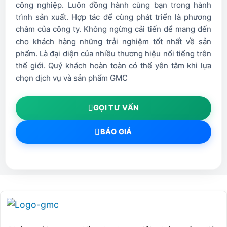
HDZ09-
1
2.5~9
75
27~57
37
0~4
45
26
0.7
công nghiệp. Luôn đồng hành cùng bạn trong hành
75
trình sản xuất. Hợp tác để cùng phát triển là phương
châm của công ty. Không ngừng cải tiến để mang đến
BT30-
cho khách hàng những trải nghiệm tốt nhất về sản
F
HDZ09-
1
2.5~9
90
27~57
52
0~4
45
26
0.7
phẩm. Là đại diện của nhiều thương hiệu nổi tiếng trên
90
thế giới. Quý khách hoàn toàn có thể yên tâm khi lựa
chọn dịch vụ và sản phẩm GMC
BT30-
HDZ09-
1
2.5~9
105
27~57
67
0~4
45
26
105
GỌI TƯ VẤN
BT30-
BÁO GIÁ
HDZ12-
2
2.5~12
90
33~69
33
0~5
52
32
1.0
90
F
BT30-
HDZ12-
2
2.5~12
105
33~69
48
0~5
52
32
1.1
105
BT30-