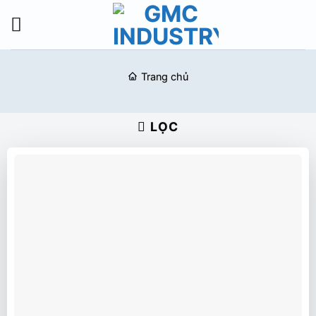
Bỏ
qua
nội
dung
Trang chủ
LỌC