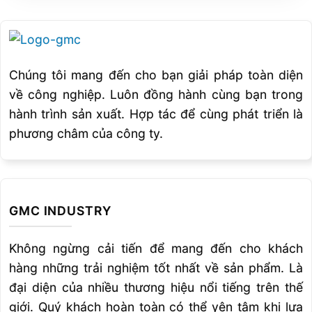
channel Flange Punch
Hành trình đột tối đa/
Max
100
stroke length
Chu kỳ đột/phút /
cycle
Chúng tôi mang đến cho bạn giải pháp toàn diện
38
/min
về công nghiệp. Luôn đồng hành cùng bạn trong
Chiều cao gia công đến
hành trình sản xuất. Hợp tác để cùng phát triển là
khuôn/
Working height up to
1050
phương châm của công ty.
die
GÓC CẮT/
ANGLE SHEARING
Khả năng cắt/
Shearing
110 tấn
capacity
GMC INDUSTRY
Chiều dài hành trình xi lanh
cắt/
Shearing cylinder
50
Không ngừng cải tiến để mang đến cho khách
stroke length
hàng những trải nghiệm tốt nhất về sản phẩm. Là
0
0
Góc cắt 90
/
at 90
130x130x12
đại diện của nhiều thương hiệu nổi tiếng trên thế
shearing
giới. Quý khách hoàn toàn có thể yên tâm khi lựa