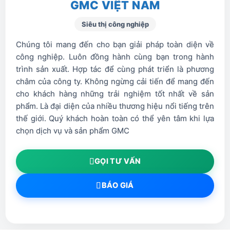
GMC VIỆT NAM
Ø27×22
– Chiều sâu họng đột: 410
Siêu thị công nghiệp
– Hành trình đột max: 100
Chúng tôi mang đến cho bạn giải pháp toàn diện về
– Chu kỳ đột: 38 lần/phút
công nghiệp. Luôn đồng hành cùng bạn trong hành
– Chiều cao làm việc đến khuôn: 1050 mm
trình sản xuất. Hợp tác để cùng phát triển là phương
châm của công ty. Không ngừng cải tiến để mang đến
Máy Cắt Đột Liên Hợp IW-85KD
cho khách hàng những trải nghiệm tốt nhất về sản
phẩm. Là đại diện của nhiều thương hiệu nổi tiếng trên
thế giới. Quý khách hoàn toàn có thể yên tâm khi lựa
IW-85KD
THÔNG SỐ KỸ THUẬT
chọn dịch vụ và sản phẩm GMC
KHẢ NĂNG ĐỘT/
PUNCHING
Lực đột /
Punching pressure
85 tấn
GỌI TƯ VẤN
Khả năng đột/
Punch
Ø27×22
BÁO GIÁ
capacity
Độ sâu họng/
throat depth
410
Chiều cao đột bích rãnh/
75-180