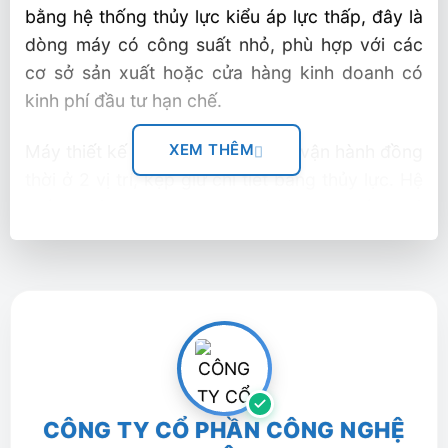
bằng hệ thống thủy lực kiểu áp lực thấp, đây là
dòng máy có công suất nhỏ, phù hợp với các
cơ sở sản xuất hoặc cửa hàng kinh doanh có
kinh phí đầu tư hạn chế.
XEM THÊM
Máy thiết kế 2 xy lanh, cho phép vận hành đồng
thời ở 2 vị trí, kẹp giử chi tiết bằng thủy lực. Hệ
thống thủy lực hoạt động với áp lực thấp, khả
năng làm việc nhanh và chính xác.
Nội dung bài viết
Khả năng đột
Khả năng đột
Máy Cắt Đột Liên Hợp IW-85KD
– Lực đột: 85 tấn
CÔNG TY CỔ PHẦN CÔNG NGHỆ
– Khả năng đột (Đường kính x Chiều dày):