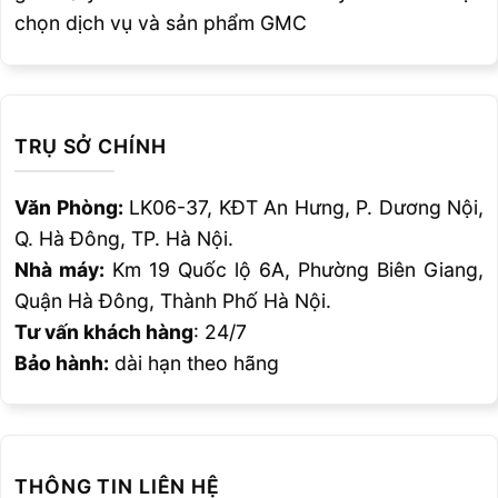
Chiều cao gia công/
1040
chọn dịch vụ và sản phẩm GMC
Working height
CẮT THANH/
BAR SHEARING
Cắt thanh tròn/
Round bar
Ø45
shear
TRỤ SỞ CHÍNH
Cắt thanh vuông/
Square
45×45
bar shear
Văn Phòng:
LK06-37, KĐT An Hưng, P. Dương Nội,
Cắt rãnh/
channel shear
152
Q. Hà Đông, TP. Hà Nội.
Cắt dầm chữ I/
I-beam
Nhà máy:
Km 19 Quốc lộ 6A, Phường Biên Giang,
152
shear
Quận Hà Đông, Thành Phố Hà Nội.
CẮT CHỮ V/
NOTCHING
Tư vấn khách hàng
: 24/7
Bảo hành:
dài hạn theo hãng
Cắt hình chữ
63.5x90x12
nhật/
Rectangular notcher
Cắt hình chữ V/
Vee-
105x105x12
notcher
THÔNG TIN LIÊN HỆ
Cắt rãnh/
channel notching
180-200