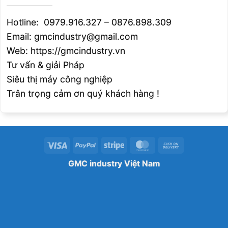
Chiều cao gia công/
1050
Hotline: 0979.916.327 – 0876.898.309
working height
Email: gmcindustry@gmail.com
CẮT TẤM/
FLAT SHEARING
Web: https://gmcindustry.vn
Cắt tấm phẳng/
Flat bar
460×20
Tư vấn & giải Pháp
shear
Siêu thị máy công nghiệp
Chiều dài dao/
Blade length
410
Trân trọng cảm ơn quý khách hàng !
Chiều cao gia công/
726
Working height
DỤNG CỤ ĐẶC BIỆT/
SPECIAL TOOLS
Visa
PayPal
Stripe
MasterCard
Cash
Khuôn cắt rãnh chữ V rộng/
145x145x10
On
Large Vee-Notcher
GMC industry Việt Nam
Delivery
Khuôn cắt rãnh chữ V đơn/
250×15
Single Vee Press Brake
Khuôn cắt rãnh chữ V đa
chiều/
Multi-Vee Press
500×5
Brake