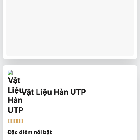
Vật Liệu Hàn UTP
2.75
4
Đặc điểm nổi bật
trên 5
dựa