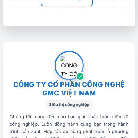
sản phẩm được đúc kết qua nhiều năm kinh
nghiệm từ rất nhiều các trường hợp ứng dụng.
Nội dung bài viết
Đặc điểm
Đặc điểm
Showroom thiết bị hàn
Vật liệu hàn chứa Ni-ken cao.
Thông Số Kỹ Thuật Vật Liệu Hàn UTP
Đắp cứng và xử lý bề mặt.
CÔNG TY CỔ PHẦN CÔNG NGHỆ
Vật liệu hàn đặc biệt cho mọi loại thép.
GMC VIỆT NAM
Vật liệu hàn gang.
Vật liệu hàn đồng và hợp kim đồng.
Siêu thị công nghiệp
Vật liệu hàn thép không gỉ, chịu axit, chịu nhiệt.
Chúng tôi mang đến cho bạn giải pháp toàn diện về
Bột phun phủ.
công nghiệp. Luôn đồng hành cùng bạn trong hành
trình sản xuất. Hợp tác để cùng phát triển là phương