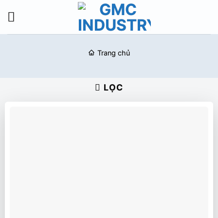
Bỏ
qua
nội
dung
Trang chủ
LỌC