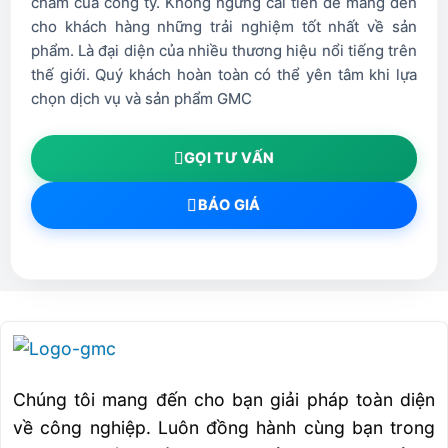
châm của công ty. Không ngừng cải tiến để mang đến
♦ Các bạn có thể xem thêm các loại
Que Hàn Phục
cho khách hàng những trải nghiệm tốt nhất về sản
Hồi Và Sửa Chữa – Sản Phẩm Smaw tại đây
phẩm. Là đại diện của nhiều thương hiệu nổi tiếng trên
thế giới. Quý khách hoàn toàn có thể yên tâm khi lựa
Showroom thiết bị hàn
chọn dịch vụ và sản phẩm GMC
Địa chỉ :435 Đường Giải Phóng, P. Phương Liệt, Q. Thanh
Xuân, Hà Nội
GỌI TƯ VẤN
Email : anhnv@GMC.com.vn
BÁO GIÁ
Call : 024-3869.8011
Hotline : 0904 182 789
Thông Số Kỹ Thuật Vật Liệu Hàn UTP
ĐỘ
VẬT
CỨNG/
LIỆU
ỨNG DỤNG
TIÊU
HÀN
Chúng tôi mang đến cho bạn giải pháp toàn diện
CHUẨN
về công nghiệp. Luôn đồng hành cùng bạn trong
Hàn phục hồi bánh răng,