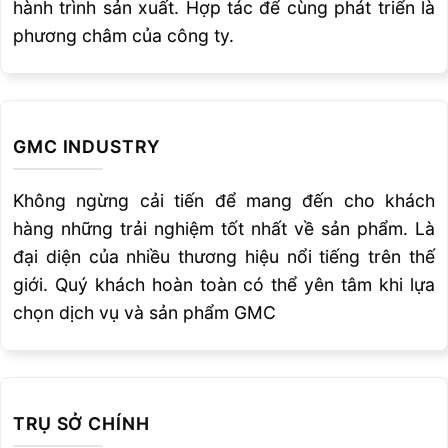
UTP
hành trình sản xuất. Hợp tác để cùng phát triển là
truc…. lớp đệm và đắp cho
DUR
270 HB
thép đúc thép hợp kim
phương châm của công ty.
250
thấp….
UTP
Cho hàn trục rèn, truc dẫn
S
hướng, trục băng tải, đĩa
370 HB
DUR
xích, bánh xích, bánh răng,
GMC INDUSTRY
350
trục..
Làm lớp đắp cho các chi tiết
Không ngừng cải tiến để mang đến cho khách
UTP
chịu đồng thời mài mòn, va
S
56-58
đập và áp lực như răng , gàu
hàng những trải nghiệm tốt nhất về sản phẩm. Là
DUR
HRC
máy xúc, bàn ủi, côn nghiền,
đại diện của nhiều thương hiệu nổi tiếng trên thế
600
búa nghiền, lưỡi của dụng
cụ cắt nguội…
giới. Quý khách hoàn toàn có thể yên tâm khi lựa
chọn dịch vụ và sản phẩm GMC
Que hàn Mn cao thêm Ni, Cr
dùng cho chốt gàu, gàu và
UTP
200-
răng gàu múc, hàm nghiền,
7200
450 HB
côn nghiền tấm lót nghiền,
và các chi tiết đường ray
tàu.
TRỤ SỞ CHÍNH
QUE