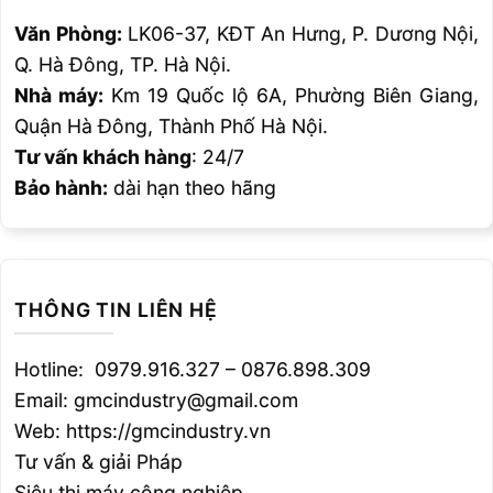
Que hàn Mn cao Cr cao
HÀN
dùng cho hàm nghiền, búa
Văn Phòng:
LK06-37, KĐT An Hưng, P. Dương Nội,
ĐẮP
UTP
260-
nghiền, trục nghiền, tấm lót
CỨNG
S
Q. Hà Đông, TP. Hà Nội.
550HB
nghiền và các chi tiết mài
CHỊU
BMC
mòn trượt, giật với đất đá,
Nhà máy:
Km 19 Quốc lộ 6A, Phường Biên Giang,
MÀI
cát….
Quận Hà Đông, Thành Phố Hà Nội.
MÒN
Ứng dụng chủ yếu cho thép
Tư vấn khách hàng
: 24/7
không gỉ 13/4 CrNi, tua-bin
UTP
240 HB-
Bảo hành:
dài hạn theo hãng
thủy điện, kết cấu bơm các
730
50HRC
bề mặt chống rỗ ăn mòn môi
trường.
Hàn cho các bề mặt chịu
UTP
mài mòn và va đập nhẹ: trục
THÔNG TIN LIÊN HỆ
S
60 HRC
vít xoắn, bơm cắt, lưới
718S
trộn….Đặc biệt dùng cho
trục nghiền mía đường.
Hotline: 0979.916.327 – 0876.898.309
Email: gmcindustry@gmail.com
UTP
Hàn các bề mặt chịu mài
S
mòn cao và va đập trung
Web: https://gmcindustry.vn
60 HRC
LEDURIT
bình như vít, lưỡi trộn, bề
Tư vấn & giải Pháp
61
mặt hàm nghiền.
Siêu thị máy công nghiệp