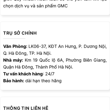
Phụ kiện
Model
chọn dịch vụ và sản phẩm GMC
Đầu cắt 130A
220440, 220181
Chụp bảo vệ
220173
TRỤ SỞ CHÍNH
Chụp bảo vệ 130A
220183
Văn Phòng:
LK06-37, KĐT An Hưng, P. Dương Nội,
Q. Hà Đông, TP. Hà Nội.
Chụp bảo vệ mỏ
220176
Nhà máy:
Km 19 Quốc lộ 6A, Phường Biên Giang,
Vòng tạo lốc
220179
Quận Hà Đông, Thành Phố Hà Nội.
Tư vấn khách hàng
: 24/7
Đầu cắt
220435
Bảo hành:
dài hạn theo hãng
Chụp bảo vệ 200A
220356
Chụp bảo vệ bép
220355
THÔNG TIN LIÊN HỆ
200A