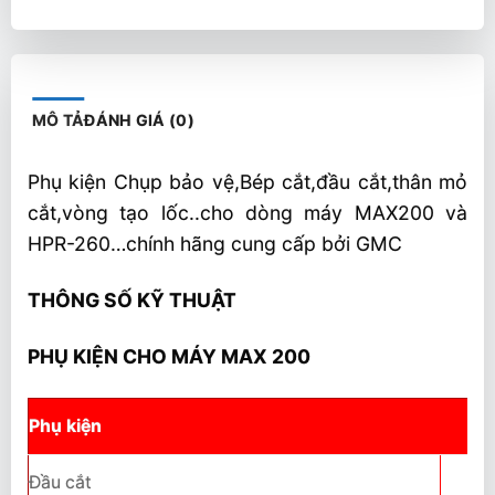
MÔ TẢ
ĐÁNH GIÁ (0)
Phụ kiện Chụp bảo vệ,Bép cắt,đầu cắt,thân mỏ
cắt,vòng tạo lốc..cho dòng máy MAX200 và
HPR-260…chính hãng cung cấp bởi GMC
THÔNG SỐ KỸ THUẬT
PHỤ KIỆN CHO MÁY MAX 200
Phụ kiện
Đầu cắt
02