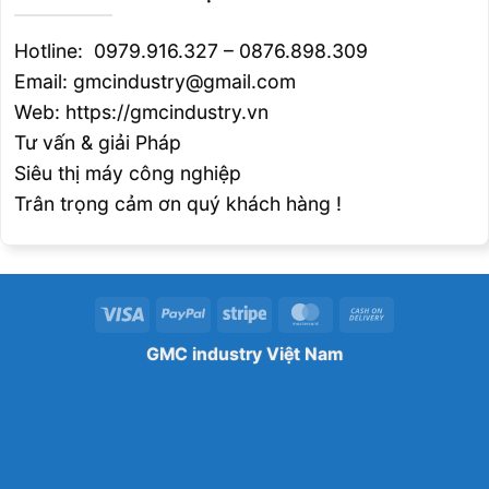
Hotline: 0979.916.327 – 0876.898.309
Bép cắt 200A
220354
Email: gmcindustry@gmail.com
Vòng tạo lốc
220353
Web: https://gmcindustry.vn
Tư vấn & giải Pháp
Đầu cắt 200A
220352
Siêu thị máy công nghiệp
Trân trọng cảm ơn quý khách hàng !
Chụp bảo vệ đầu
220198, 220345
bép
Bép cắt 130A
220197
Visa
PayPal
Stripe
MasterCard
Cash
On
Bép cắt
220343, 220346, 220193
GMC industry Việt Nam
Delivery
Vòng tạo lốc
220342, 220180
Chụp bảo vệ mỏ cắt
220347, 220313