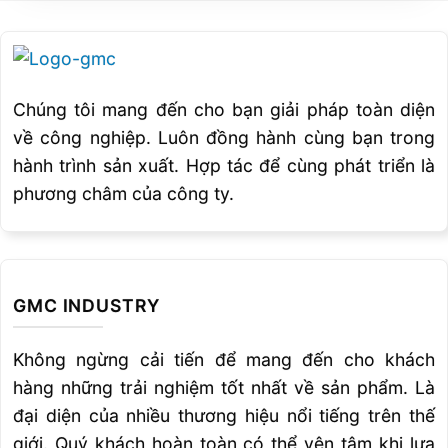
Chụp bảo vệ mỏ
220433
260A
Chúng tôi mang đến cho bạn giải pháp toàn diện
Bép cắt 260A
220439, 220406
về công nghiệp. Luôn đồng hành cùng bạn trong
hành trình sản xuất. Hợp tác để cùng phát triển là
Bép cắt, Oxygen
020605
phương châm của công ty.
Vòng tạo lốc 260A
220436, 220405
Đầu cắt
220435
GMC INDUSTRY
Chụp bảo vệ bép
220344
200A
Không ngừng cải tiến để mang đến cho khách
hàng những trải nghiệm tốt nhất về sản phẩm. Là
PHỤ KIỆN CHO MÁY HPR-130
đại diện của nhiều thương hiệu nổi tiếng trên thế
giới. Quý khách hoàn toàn có thể yên tâm khi lựa