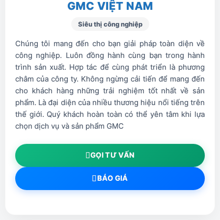
GMC VIỆT NAM
Vòng tạo lốc N2 H36
Siêu thị công nghiệp
Chúng tôi mang đến cho bạn giải pháp toàn diện về
Vòng tạo lốc 100A
công nghiệp. Luôn đồng hành cùng bạn trong hành
trình sản xuất. Hợp tác để cùng phát triển là phương
Thân mỏ cắt
châm của công ty. Không ngừng cải tiến để mang đến
cho khách hàng những trải nghiệm tốt nhất về sản
Bảng cách điện
phẩm. Là đại diện của nhiều thương hiệu nổi tiếng trên
thế giới. Quý khách hoàn toàn có thể yên tâm khi lựa
Chụp bảo vệ bép
chọn dịch vụ và sản phẩm GMC
PHỤ KIỆN CHO MÁY HPR-260
GỌI TƯ VẤN
BÁO GIÁ
Phụ kiện
Model
Chụp bảo vệ bép
220440
260A