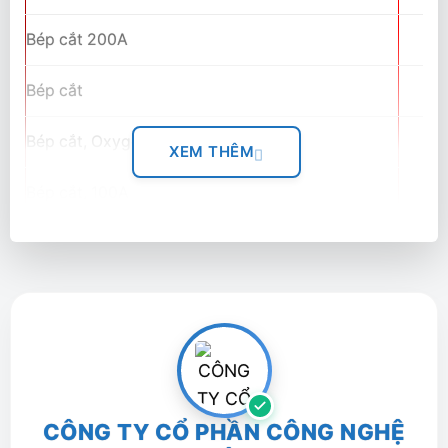
Bép cắt 200A
Bép cắt
Bép cắt, Oxygen
XEM THÊM
Bép cắt, 100A
Chụp đầu bép (mỏ máy) 200A
Chụp bảo vệ bép (mỏ tay)
Chụp bảo vệ bép (mỏ máy)
Chụp bảo vệ mỏ
CÔNG TY CỔ PHẦN CÔNG NGHỆ
Vòng tạo lốc