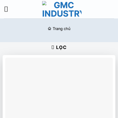
Bỏ
qua
nội
dung
Trang chủ
LỌC