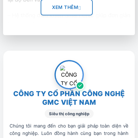
XEM THÊM
– Hệ thống điều khiển Smart CNC giúp đơn giản
hóa các thao tác cài đặt máy và làm tăng hiệu
quả vận hành
THÔNG SỐ KỸ THUẬT Máy Phay Đứng
CNC VCN 430A
VCN
THÔNG SỐ KỸ THUẬT
430A
CÔNG TY CỔ PHẦN CÔNG NGHỆ
Hành trình các trục (X/Y/Z)
560/430/510
GMC VIỆT NAM
Kích thước bàn làm việc
900×430
Siêu thị công nghiệp
Khả năng tải trọng lớn nhất
500
Chúng tôi mang đến cho bạn giải pháp toàn diện về
công nghiệp. Luôn đồng hành cùng bạn trong hành