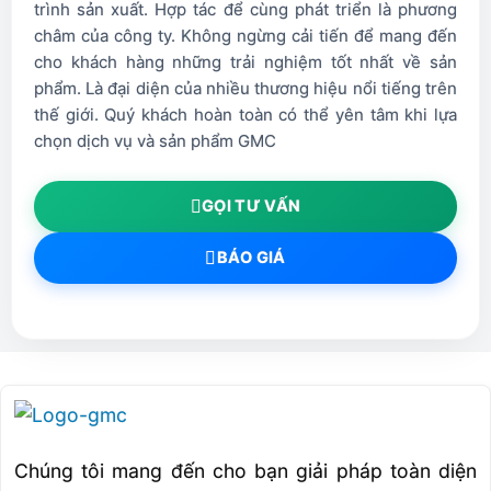
trình sản xuất. Hợp tác để cùng phát triển là phương
Tốc độ trục chính
12000
châm của công ty. Không ngừng cải tiến để mang đến
cho khách hàng những trải nghiệm tốt nhất về sản
Khả năng dự trữ dao
30
phẩm. Là đại diện của nhiều thương hiệu nổi tiếng trên
thế giới. Quý khách hoàn toàn có thể yên tâm khi lựa
Diện tích mặt sàn yêu cầu
2080×2624
chọn dịch vụ và sản phẩm GMC
Trọng lượng máy
4800
GỌI TƯ VẤN
BÁO GIÁ
Chúng tôi mang đến cho bạn giải pháp toàn diện