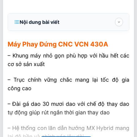
Nội dung bài viết
Máy Phay Đứng CNC VCN 430A
Máy Phay Đứng CNC VCN 430A
THÔNG SỐ KỸ THUẬT Máy Phay Đứng
CNC VCN 430A
– Khung máy nhỏ gọn phù hợp với hầu hết các
cơ sở sản xuất
– Trục chính vững chắc mang lại tốc độ gia
công cao
– Đài gá dao 30 mươi dao với chế độ thay dao
tự động giúp rút ngắn thời gian thay dao
– Hệ thống con lăn dẫn hướng MX Hybrid mang
lại độ bền và chính xác lâu dài