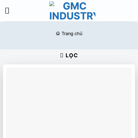
Bỏ
qua
nội
dung
Trang chủ
LỌC