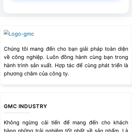
phát triển bởi CEA cung cấp hồ quang rất ổn
định và chính xác bất chấp sự thay đổi của các
điều kiện bên ngoài. ARC đảm bảo hiệu suất
vượt trội.
VISION.PULSE
Chúng tôi mang đến cho bạn giải pháp toàn diện
về công nghiệp. Luôn đồng hành cùng bạn trong
Cho phép hàn hồ quang hồ quang ngắn, kiểm
hành trình sản xuất. Hợp tác để cùng phát triển là
soát liên tục, bằng cách tối ưu hóa hàn xung
phương châm của công ty.
truyền thống. Hàn xung làm giảm thiểu sự biến
dạng vật liệu, cải thiện vùng hồ quang hàn và
gia tăng tốc độ hàn.
GMC INDUSTRY
DUAL PULSE
Dual Pulse giúp giảm sự truyền nhiệt tới phôi,
Không ngừng cải tiến để mang đến cho khách
giảm thiểu sự biến dạng và tạo ra các các mối
hàng những trải nghiệm tốt nhất về sản phẩm. Là