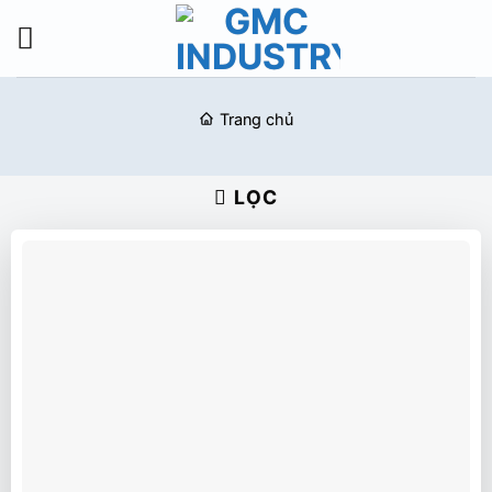
Bỏ
qua
nội
dung
Trang chủ
LỌC