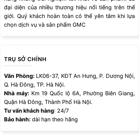
hàn chất lượng cao, điển hình là hàn tig. Dual
đại diện của nhiều thương hiệu nổi tiếng trên thế
Pulse cực kỳ hữu ích khi hàn nhôm và thép
giới. Quý khách hoàn toàn có thể yên tâm khi lựa
không rỉ…
chọn dịch vụ và sản phẩm GMC
THÔNG
CONVEX
SỐ KỸ
PULSE
THUẬT
TRỤ SỞ CHÍNH
405
+20%
Văn Phòng:
LK06-37, KĐT An Hưng, P. Dương Nội,
Điện áp vào
V
400
-20%
Q. Hà Đông, TP. Hà Nội.
Công suất vào tại I2 max
kVA
23,7
Nhà máy:
Km 19 Quốc lộ 6A, Phường Biên Giang,
Quận Hà Đông, Thành Phố Hà Nội.
Cầu chì
A
25
(l eff)
Tư vấn khách hàng
: 24/7
Bảo hành:
dài hạn theo hãng
Hệ số nguồn
0,70/0,99
/ cos φ
Hiệu suất
0,85