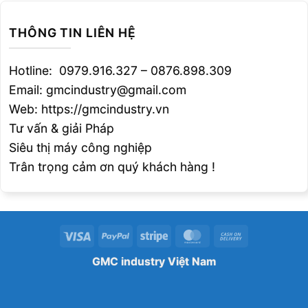
Điện áp mạch hở
V
63
THÔNG TIN LIÊN HỆ
Dải dòng hàn
A
10-400
A 100%
300
Hotline: 0979.916.327 – 0876.898.309
Email: gmcindustry@gmail.com
Chu kỳ làm việc(40°C)
A 60%
350
Web: https://gmcindustry.vn
A %
400(40%)
Tư vấn & giải Pháp
0,6 –
Siêu thị máy công nghiệp
Dây hàn
Ø mm
1,2
Trân trọng cảm ơn quý khách hàng !
EN 60974-1 • EN 60974-
5 • EN 60974-10
Chuẩn
S
Visa
PayPal
Stripe
MasterCard
Cash
Lớp
IP
23S
On
bảo vệ
GMC industry Việt Nam
Delivery
Lớp
cách
H
điện