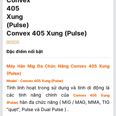
Convex 405 Xung (Pulse)
3
5
trên 5
Đặc điểm nổi bật
dựa
trên
đánh
giá
Máy Hàn Mig Đa Chức Năng Convex 405 Xung
(Pulse)
Model : Convex 405 Xung (Pulse)
Tính linh hoạt trong sử dụng và tính di động là
các tính năng chính của
Convex 405 Xung
hàn đa chức năng ( MIG / MAG, MMA, TIG
(Pulse)
“quẹt”, Pulse và Dual Pulse ) .