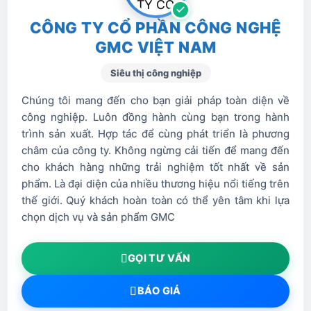
hàn Convex Pulse.
CÔNG TY CỔ PHẦN CÔNG NGHỆ
GMC VIỆT NAM
Thiết bị linh hoạt, dễ mang theo và thân thiện
với người sử dụng, được đánh giá cao nhờ vào
Siêu thị công nghiệp
cải tiến công nghệ cao của CEA, chuyên hàn
Chúng tôi mang đến cho bạn giải pháp toàn diện về
các chi tiết yêu cầu mối hàn cao. Chuyên dụng
công nghiệp. Luôn đồng hành cùng bạn trong hành
cho các công việc tại chỗ, công việc bảo trì,
trình sản xuất. Hợp tác để cùng phát triển là phương
châm của công ty. Không ngừng cải tiến để mang đến
sửa chữa thân xe và chế tạo cơ khí…
cho khách hàng những trải nghiệm tốt nhất về sản
Máy có thêm chức năng Pulse và Dual Pulse,
phẩm. Là đại diện của nhiều thương hiệu nổi tiếng trên
cho hiệu suất chất lượng rất cao trên tất cả các
thế giới. Quý khách hoàn toàn có thể yên tâm khi lựa
vật liệu và đặc biệt là thép không gỉ, mạ kẽm và
chọn dịch vụ và sản phẩm GMC
nhôm, giảm thiểu đáng kể công việc , giảm tối
đa sự bắn tóe hồ quang…
GỌI TƯ VẤN
VISION.ARC
BÁO GIÁ
Là hệ thống kiểm soát hồ quang tiên tiến được