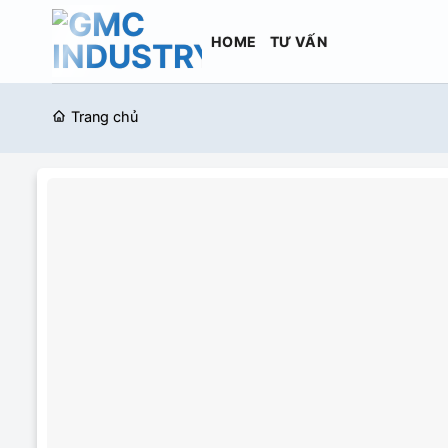
Bỏ
qua
HOME
TƯ VẤN
nội
dung
Trang chủ