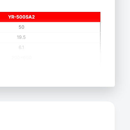
YR-500SA2
50
19.5
6.1
200×600
20 – 80
1000
3
3.2×3.2
500