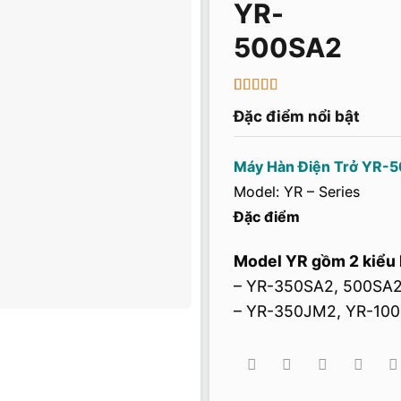
3
5
trên 5
Đặc điểm nổi bật
dựa
trên
đánh
giá
Máy Hàn Điện Trở YR-
Model: YR – Series
Đặc điểm
Model YR gồm 2 kiểu 
– YR-350SA2, 500SA2
– YR-350JM2, YR-100