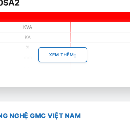
00SA2
KVA
KA
%
XEM THÊM
mm
mm
Kg
L/ph
mm
kg
NG NGHỆ GMC VIỆT NAM