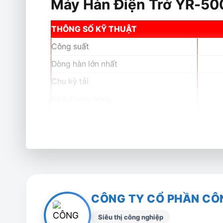
Máy Hàn Điện Trở YR-5
THÔNG SỐ KỸ THUẬT
Công suất
Dòng hàn lớn nhất
Chu kỳ tải
Kích thước họng
Hành trình điện cực
Lực ép điện cực
Lưu lượng nước làm mát
Tiết diện hàn
Trọng lượng
CÔNG TY CỔ PHẦN CÔ
Siêu thị công nghiệp