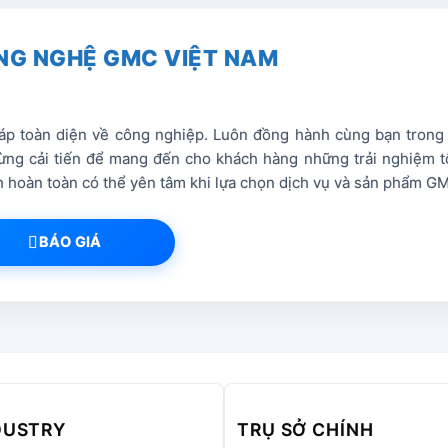
nch)
NG NGHỆ GMC VIỆT NAM
nufacturer
ate
p toàn diện về công nghiệp. Luôn đồng hành cùng bạn trong hà
ng cải tiến để mang đến cho khách hàng những trải nghiệm tố
ách hoàn toàn có thể yên tâm khi lựa chọn dịch vụ và sản phẩm G
m[/vc_column_text][/vc_column][/vc_row][vc_row][vc_c
BÁO GIÁ
Máy Cắt Laser Bàn Cắt Đơn, Khung Đúc F6020
DUSTRY
TRỤ SỞ CHÍNH