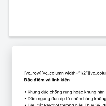
[vc_row][vc_column width=”1/2″][vc_colu
Đặc điểm và linh kiện
• Khung đúc chống rung hoặc khung hàn đ
• Dầm ngang đùn ép từ nhôm hàng khôn
• Đầu cắt Raytool thương hiệu Thụy Sỹ, đi