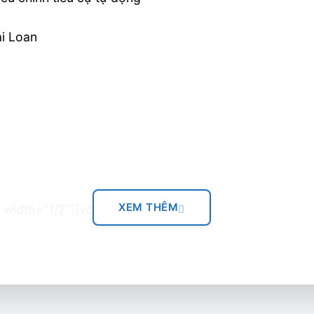
ài Loan
XEM THÊM
 width=”1/2″][vc_column_text]
ted reduce internal stress and stable for long time
ht
 automatic focusing