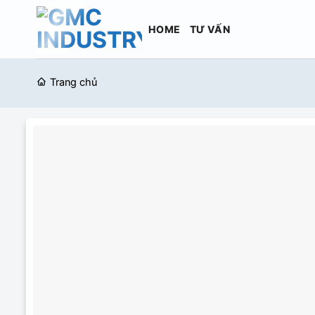
Bỏ
qua
HOME
TƯ VẤN
nội
dung
Trang chủ