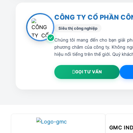
• Servo Yaskawa (Japan)/ Schneider (Fre
• Rail and rack from Taiwan
CÔNG TY CỔ PHẦN CÔ
• Controller with wifi, can check from ma
Siêu thị công nghiệp
• Common Cypcut software easy to oper
• Schneider main electrical
Chúng tôi mang đến cho bạn giải phá
• Japan SMC / AirTAC Taiwan pneumatic
phương châm của công ty. Không ngừ
• French MOTOREDUCER
hiệu nổi tiếng trên thế giới. Quý kh
• Japan NSK bearing;
• Guide rail automatic lubrication syste
GỌI TƯ VẤN
Nội dung bài viết
GMC IN
THÔNG SỐ KỸ THUẬT