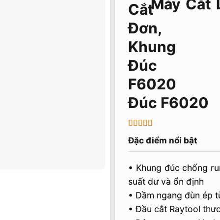
Máy Cắt 
Đúc F6020
3
4
trên 5
Đặc điểm nổi bật
dựa
trên
đánh
giá
• Khung đúc chống ru
suất dư và ổn định
• Dầm ngang đùn ép 
• Đầu cắt Raytool thươ