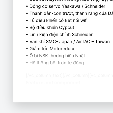
• Động cơ servo Yaskawa / Schneider
• Thanh dẫn-con trượt, thanh răng của Đ
• Tủ điều khiển có kết nối wifi
• Bộ điều khiển Cypcut
• Linh kiện điện chính Schneider
• Van khí SMC- Japan / AirTAC – Taiwan
• Giảm tốc Motoreducer
• Ổ bi NSK thương hiệu Nhật
• Hệ thống bôi trơn tự động
[/vc_column_text][/vc_column][vc_column
Feature and component
• Casting bed or welded bed heat treatmen
• Aviation aluminum cross beam lightweig
• Raytool laser head from Swissland with