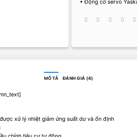
• Động cơ servo Yask
MÔ TẢ
ĐÁNH GIÁ (4)
mn_text]
ược xử lý nhiệt giảm ứng suất dư và ổn định
g
ều chỉnh tiêu cự tự động