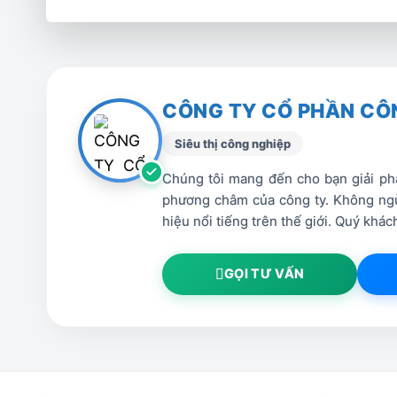
Ứng dụng lập trình tự động CAD/CAM và m
điều khiển, giao tiếp trực tiếp, giám sát 
CÔNG TY CỔ PHẦN CÔ
Siêu thị công nghiệp
Chúng tôi mang đến cho bạn giải phá
phương châm của công ty. Không ngừ
hiệu nổi tiếng trên thế giới. Quý kh
GỌI TƯ VẤN