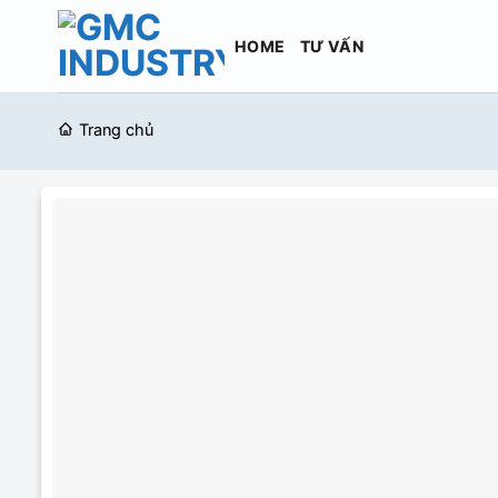
Bỏ
qua
HOME
TƯ VẤN
nội
dung
Trang chủ