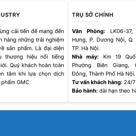
DUSTRY
TRỤ SỞ CHÍNH
ừng cải tiến để mang đến
Văn Phòng:
LK06-37,
h hàng những trải nghiệm
Hưng, P. Dương Nội, Q.
về sản phẩm. Là đại diện
TP. Hà Nội.
u thương hiệu nổi tiếng
Nhà máy:
Km 19 Quốc
giới. Quý khách hoàn toàn
Phường Biên Giang,
ên tâm khi lựa chọn dịch
Đông, Thành Phố Hà Nội.
n phẩm GMC
Tư vấn khách hàng
: 24/7
Bảo hành:
dài hạn theo h
Visa
PayPal
Stripe
MasterCard
Cash
On
GMC industry Việt Nam