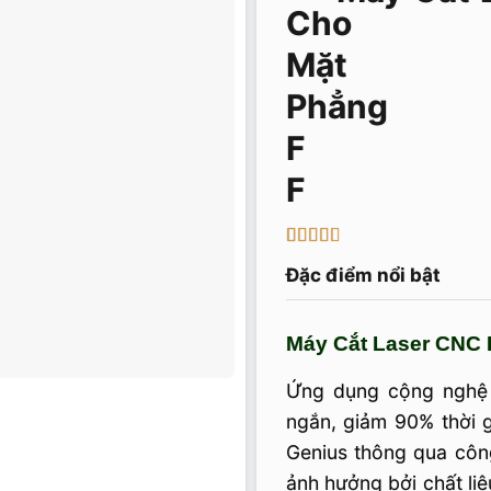
F
2.67
3
Đặc điểm nổi bật
trên 5
dựa
trên
đánh
Máy Cắt Laser CNC 
giá
Ứng dụng cộng nghệ đ
ngắn, giảm 90% thời g
Genius thông qua công
ảnh hưởng bởi chất liệ