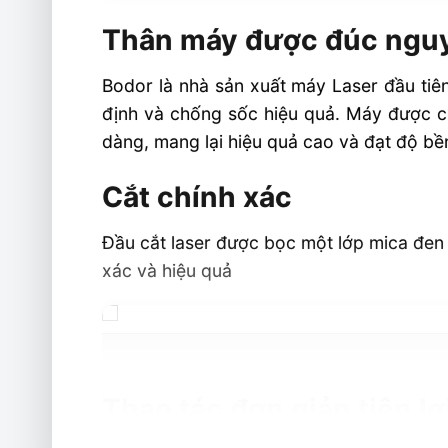
Thân máy được đúc nguyên khối
Thân máy được đúc nguy
Cắt chính xác
Thao tác đơn giản tiện lợi
Bodor là nhà sản xuất máy Laser đầu ti
Trải nghiệm hình ảnh
định và chống sốc hiệu quả. Máy được ch
dàng, mang lại hiệu quả cao và đạt độ bề
TIết kiệm sức
Ứng dụng
Cắt chính xác
Vật liệu cắt
Đầu cắt laser được bọc một lớp mica đen 
Thông số kỹ thuật
xác và hiệu quả
Thao tác đơn giản tiện lợ