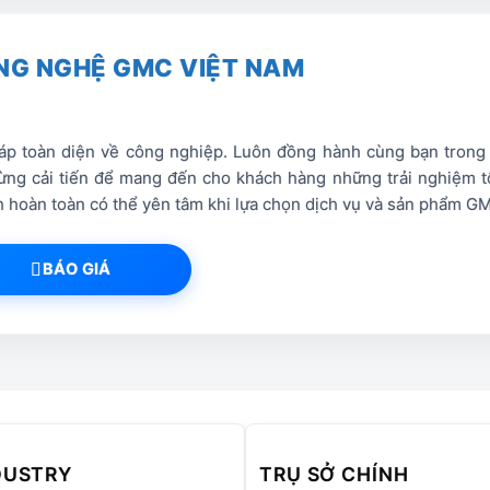
nh lắp đặt.
khí cấp cho máy.
NG NGHỆ GMC VIỆT NAM
est thiết bị.
ạt động của máy sau này.
p toàn diện về công nghiệp. Luôn đồng hành cùng bạn trong hà
ng cải tiến để mang đến cho khách hàng những trải nghiệm tố
ách hoàn toàn có thể yên tâm khi lựa chọn dịch vụ và sản phẩm G
BÁO GIÁ
DUSTRY
TRỤ SỞ CHÍNH