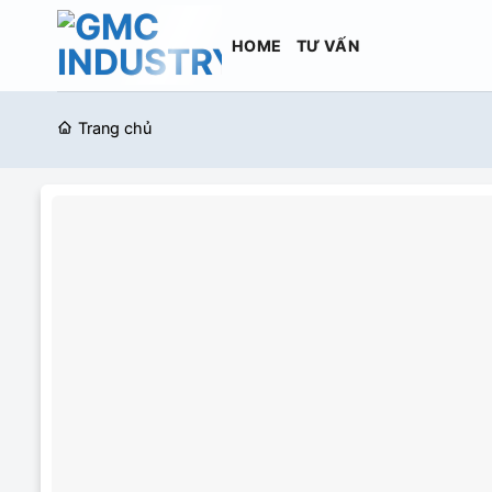
Bỏ
qua
HOME
TƯ VẤN
nội
dung
Trang chủ