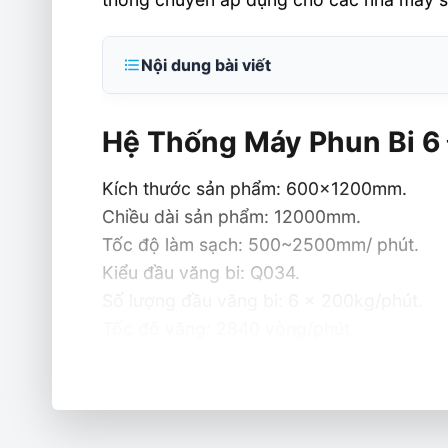
Nội dung bài viết
Hệ Thống Máy Phun Bi 6 Đầu Phun
Hệ Thống Máy Phun Bi 6
Yêu Cầu Hệ Thống
Kích thước sản phẩm: 600x1200mm.
Chiều dài sản phẩm: 12000mm.
Tốc độ làm sạch: 500~2500mm/ phút.
Kiểu đầu văng bi: Q034.
Số lượng đầu văng bi: 6 x 200kg/phút.
Tốc độ văng: 2840 vòng/phút.
Công suất động cơ văng: 6 x11kW
Yêu Cầu Hệ Thống