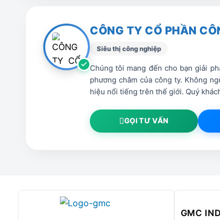
Chuẩn bị cẩu để hạ hàng và hỗ trợ quá trì
Chuẩn bị hệ thống khí nén và đường dẫn 
CÔNG TY CỔ PHẦN CÔ
Chuẩn bị nền móng và phôi để lắp đặt và t
Chuẩn bị bi thép cho việc thử máy và ho
Siêu thị công nghiệp
Nhân công hỗ trợ lắp đặt thiết bị
Chúng tôi mang đến cho bạn giải phá
phương châm của công ty. Không ngừ
hiệu nổi tiếng trên thế giới. Quý kh
GỌI TƯ VẤN
GMC IN