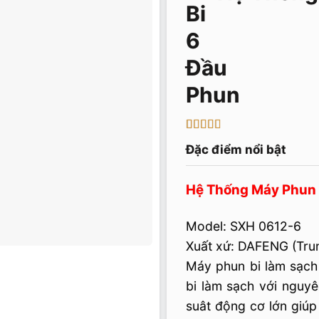
3
3
trên 5
Đặc điểm nổi bật
dựa
trên
đánh
giá
Hệ Thống Máy Phun 
Model: SXH 0612-6
Xuất xứ: DAFENG (Tru
Máy phun bi làm sạch
bi làm sạch với nguy
suât động cơ lớn giú